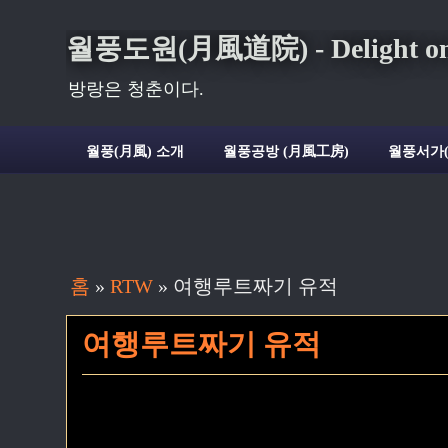
월풍도원(月風道院) - Delight on t
방랑은 청춘이다.
월풍(月風) 소개
월풍공방 (月風工房)
월풍서가
홈
»
RTW
»
여행루트짜기 유적
여행루트짜기 유적