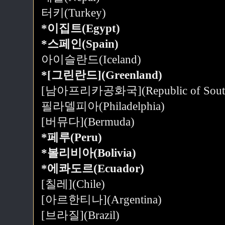
터키(Turkey)
*이집트(Egypt)
*스페인(Spain)
아이슬란드(Iceland)
*[그린란드](Greenland)
[남아프리카공화국](Republic of South 
필라델피아(Philadelphia)
[버뮤다](Bermuda)
*페루(Peru)
*볼리비아(Bolivia)
*에콰도르(Ecuador)
[칠레](Chile)
[아르한티나](Argentina)
[브라질](Brazil)