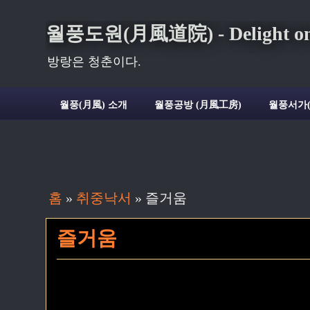
월풍도원(月風道院) - Delight on t
방랑은 청춘이다.
월풍(月風) 소개
월풍공방 (月風工房)
월풍서가
홈
»
취중낙서
»
즐거움
즐거움