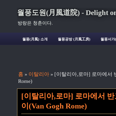
월풍도원(月風道院) - Delight on t
방랑은 청춘이다.
월풍(月風) 소개
월풍공방 (月風工房)
월풍서가
홈
»
이탈리아
»
[이탈리아,로마] 로마에서 반
Rome)
[이탈리아,로마] 로마에서 반
이(Van Gogh Rome)