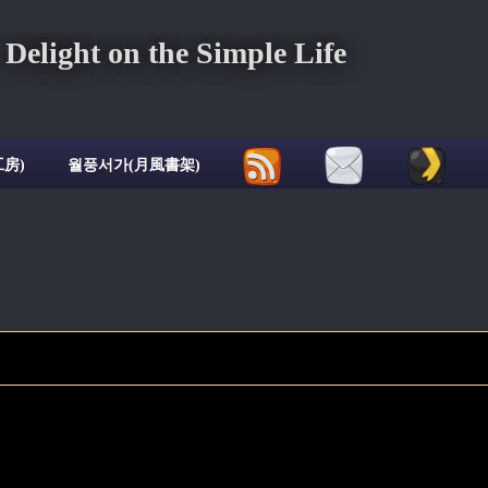
ght on the Simple Life
房)
월풍서가(月風書架)