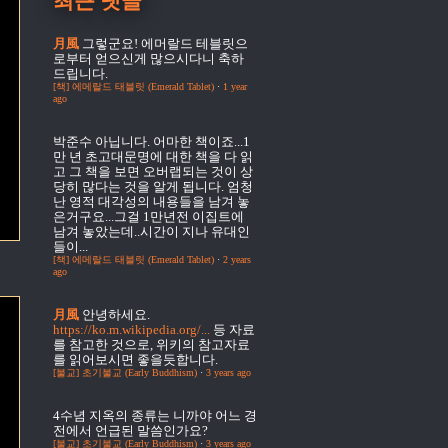
최근 댓글
月風
그렇군요! 에머랄드 테블릿으
로부터 얻으신게 많으시다니 축하
드립니다.
[책] 에메랄드 태블릿 (Emerald Tablet)
·
1 year
ago
박준수
아닙니다. 어마한 책이죠...1
만 년 초고대문명에 대한 책을 다 읽
고 그 책을 보면 오버랩되는 것이 상
당히 많다는 것을 알게 됩니다. 엄청
난 영적 대각성의 내용들을 남겨 놓
은거구요...그걸 1만년전 이집트에
남겨 놓았는데..시간이 지나 유대인
들이...
[책] 에메랄드 태블릿 (Emerald Tablet)
·
2 years
ago
月風
안녕하세요.
https://ko.m.wikipedia.org/...
등 자료
를 참고한 것으로, 위키의 참고자료
를 읽어보시면 좋을듯합니다.
[불교] 초기불교 (Early Buddhism)
·
3 years ago
4수념
지옥의 종류는 니까야 어느 경
전에서 언급된 말씀인가요?
[불교] 초기불교 (Early Buddhism)
·
3 years ago