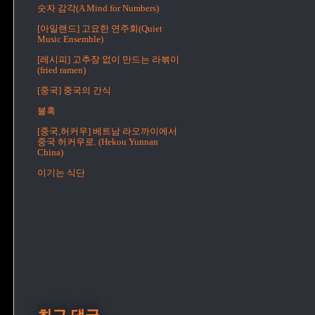
숫자 감각(A Mind for Numbers)
[아일랜드] 고요한 연주회(Quiet
Music Ensemble)
[레시피] 고추장 없이 만드는 라볶이
(fried ramen)
[중국] 중국의 간식
불혹
[중국,허커우] 베트남 라오까이에서
중국 허커우로. (Hekou Yunnan
China)
이기는 식단