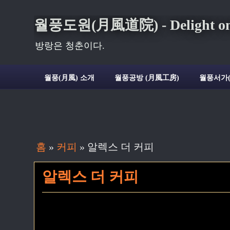
월풍도원(月風道院) - Delight on t
방랑은 청춘이다.
월풍(月風) 소개
월풍공방 (月風工房)
월풍서가
홈
»
커피
»
알렉스 더 커피
알렉스 더 커피