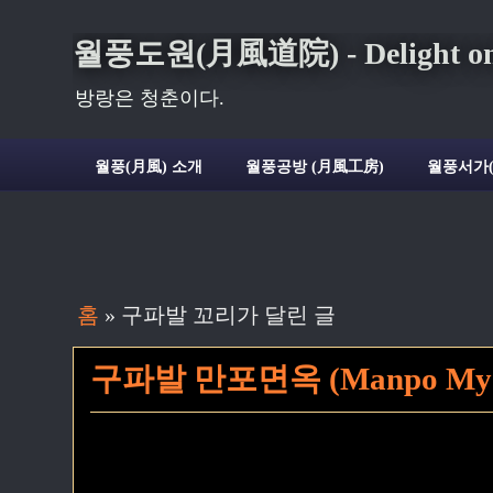
월풍도원(月風道院) - Delight on t
방랑은 청춘이다.
월풍(月風) 소개
월풍공방 (月風工房)
월풍서가
홈
» 구파발 꼬리가 달린 글
구파발 만포면옥 (Manpo Myeono