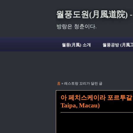
월풍도원(月風道院) - Deli
방랑은 청춘이다.
월풍(月風) 소개
월풍공방 (月風工
홈
» 레스토랑 꼬리가 달린 글
아 페치스케이라 포르투갈 음식점(A 
Taipa, Macau)