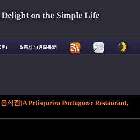
ght on the Simple Life
房)
월풍서가(月風書架)
Petisqueira Portuguese Restaurant,