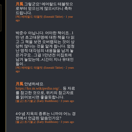
月風
그렇군요! 에머랄드 테블릿으
로부터 얻으신게 많으시다니 축하
드립니다.
[책] 에메랄드 태블릿 (Emerald Tablet)
·
1 year
ago
박준수
아닙니다. 어마한 책이죠...1
만 년 초고대문명에 대한 책을 다 읽
고 그 책을 보면 오버랩되는 것이 상
당히 많다는 것을 알게 됩니다. 엄청
난 영적 대각성의 내용들을 남겨 놓
은거구요...그걸 1만년전 이집트에
남겨 놓았는데..시간이 지나 유대인
들이...
[책] 에메랄드 태블릿 (Emerald Tablet)
·
2 years
ago
月風
안녕하세요.
https://ko.m.wikipedia.org/...
등 자료
를 참고한 것으로, 위키의 참고자료
를 읽어보시면 좋을듯합니다.
[불교] 초기불교 (Early Buddhism)
·
3 years ago
4수념
지옥의 종류는 니까야 어느 경
전에서 언급된 말씀인가요?
[불교] 초기불교 (Early Buddhism)
·
3 years ago