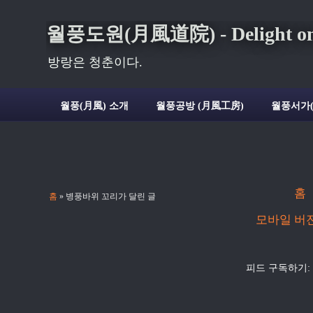
월풍도원(月風道院) - Delight on t
방랑은 청춘이다.
월풍(月風) 소개
월풍공방 (月風工房)
월풍서가
홈
홈
» 병풍바위 꼬리가 달린 글
모바일 버
피드 구독하기: