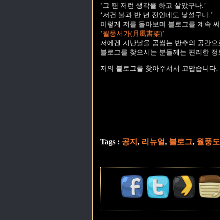
‘그 땐 저런 생각을 하고 살았구나.’
‘저건 불과 반 년 전인데도 낯설구나.’
이렇게 저를 돌아보며 블로그를 계속 써
‘
월풍서가(月風書架)
'
저에겐 지난날을 곱씹는 반추의 공간으
블로그를 찾으시는 분들께는 편리한 정
저의 블로그를 찾아주셔서 고맙습니다.
Tags :
공지
,
리뉴얼
,
블로그
,
월풍도