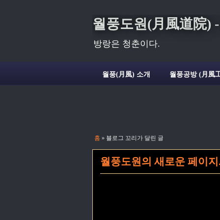
월풍도원(月風道院) - Deli
방랑은 청춘이다.
월풍(月風) 소개
월풍공방 (月風工
홈
» 블로그 꼬리가 달린 글
월풍도원의 새로운 페이지.