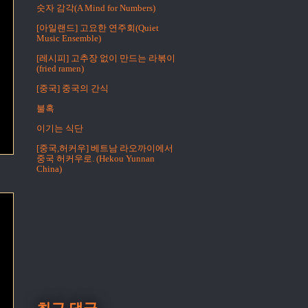
숫자 감각(A Mind for Numbers)
[아일랜드] 고요한 연주회(Quiet
Music Ensemble)
[레시피] 고추장 없이 만드는 라볶이
(fried ramen)
[중국] 중국의 간식
불혹
이기는 식단
[중국,허커우] 베트남 라오까이에서
중국 허커우로. (Hekou Yunnan
China)