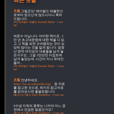
최근 댓글
月風
그렇군요! 에머랄드 테블릿으
로부터 얻으신게 많으시다니 축하
드립니다.
[책] 에메랄드 태블릿 (Emerald Tablet)
·
1 year
ago
박준수
아닙니다. 어마한 책이죠...1
만 년 초고대문명에 대한 책을 다 읽
고 그 책을 보면 오버랩되는 것이 상
당히 많다는 것을 알게 됩니다. 엄청
난 영적 대각성의 내용들을 남겨 놓
은거구요...그걸 1만년전 이집트에
남겨 놓았는데..시간이 지나 유대인
들이...
[책] 에메랄드 태블릿 (Emerald Tablet)
·
2 years
ago
月風
안녕하세요.
https://ko.m.wikipedia.org/...
등 자료
를 참고한 것으로, 위키의 참고자료
를 읽어보시면 좋을듯합니다.
[불교] 초기불교 (Early Buddhism)
·
3 years ago
4수념
지옥의 종류는 니까야 어느 경
전에서 언급된 말씀인가요?
[불교] 초기불교 (Early Buddhism)
·
3 years ago