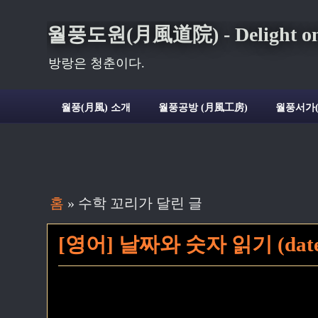
월풍도원(月風道院) - Delight on t
방랑은 청춘이다.
월풍(月風) 소개
월풍공방 (月風工房)
월풍서가
홈
» 수학 꼬리가 달린 글
[영어] 날짜와 숫자 읽기 (dates 