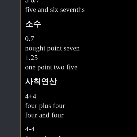
5 6/7
five and six sevenths
소수
0.7
nought point seven
1.25
one point two five
사칙연산
4+4
four plus four
four and four
4-4