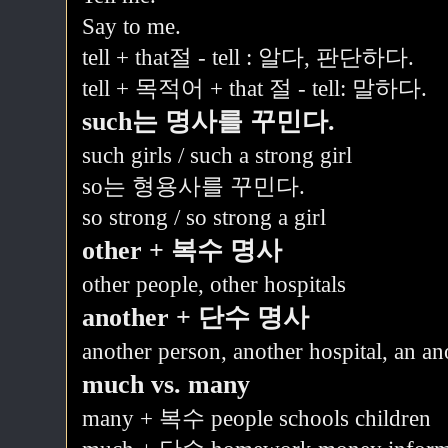
Say to me.
tell + that절 - tell : 알다, 판단하다.
tell + 목적어 + that 절 - tell: 말하다.
such는 명사를 꾸민다.
such girls / such a strong girl
so는 형용사를 꾸민다.
so strong / so strong a girl
other + 복수 명사
other people, other hospitals
another + 단수 명사
another person, another hospital, an an
much vs. many
many + 복수 people schools children