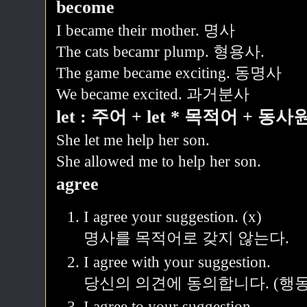
become
I became their mother. 명사
The cats becamr plump. 형용사.
The game became exciting. 동명사
We became excited. 과거분사
let : 주어 + let * 목적어 + 
She let me help her son.
She allowed me to help her son.
agree
I agree your suggestion. (x)
명사를 목적어로 갖지 않는다.
I agree with your suggestion.
당신의 의견에 동의합니다. (행동
I agree to your suggestion.