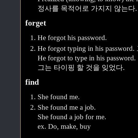
정사를 목적어로 가지지 않는다.
forget
He forgot his password.
He forgot typing in his pa
He forgot to type in his password.
그는 타이핑 할 것을 잊었다.
find
She found me.
She found me a job.
She found a job for me.
ex. Do, make, buy