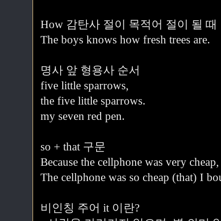
How 감탄사 절이 목적어 절이 될 때
The boys knows how fresh trees are.
명사 앞 형용사 순서
five little sparrows,
the five little sparrows.
my seven red pen.
so + that 구문
Because the cellphone was very cheap, 
The cellphone was so cheap (that) I bo
비인칭 주어 it 이란?