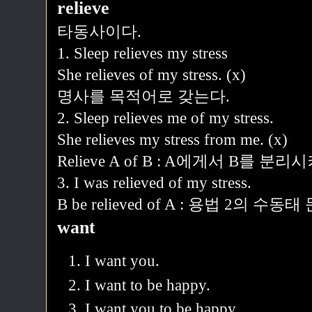
relieve
타동사이다.
1. Sleep relieves my stress
She relieves of my stress. (x)
명사를 목적어로 갖는다.
2. Sleep relieves me of my stress.
She relieves my stress from me. (x)
Relieve A of B : A에게서 B를 분리
3. I was relieved of my stress.
B be relieved of A : 용법 2의 수동태
want
I want you.
I want to be happy.
I want you to be happy.