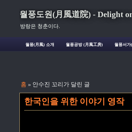
월풍도원(月風道院) - Delight on t
방랑은 청춘이다.
월풍(月風) 소개
월풍공방 (月風工房)
월풍서가
홈
» 안수진 꼬리가 달린 글
한국인을 위한 이야기 영작