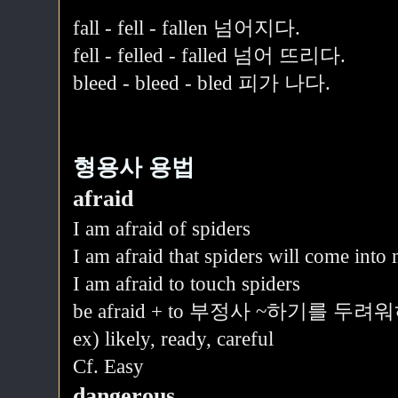
fall - fell - fallen 넘어지다.
fell - felled - falled 넘어 뜨리다.
bleed - bleed - bled 피가 나다.
형용사 용법
afraid
I am afraid of spiders
I am afraid that spiders will come int
I am afraid to touch spiders
be afraid + to 부정사 ~하기를 두려
ex) likely, ready, careful
Cf. Easy
dangerous