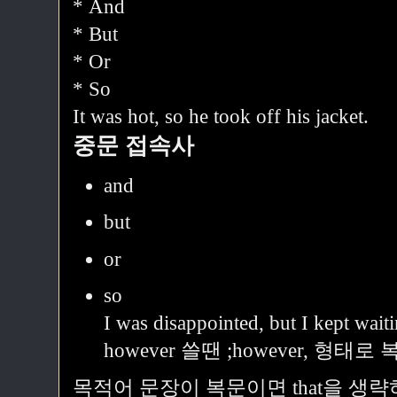
* And
* But
* Or
* So
It was hot, so he took off his jacket.
중문 접속사
and
but
or
so
I was disappointed, but I kept waiti
however 쓸땐 ;however, 형태
목적어 문장이 복문이면 that을 생략