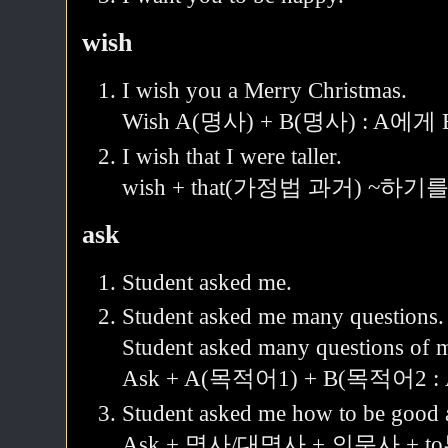
wish
I wish you a Merry Christmas.
Wish A(명사) + B(명사) : A에
I wish that I were taller.
wish + that(가정법 과거) ~하기
ask
Student asked me.
Student asked me many questions.
Student asked many questions of 
Ask + A(목적어1) + B(목적어2 
Student asked me how to be good a
Ask + 명사/대명사 + 의문사 + 