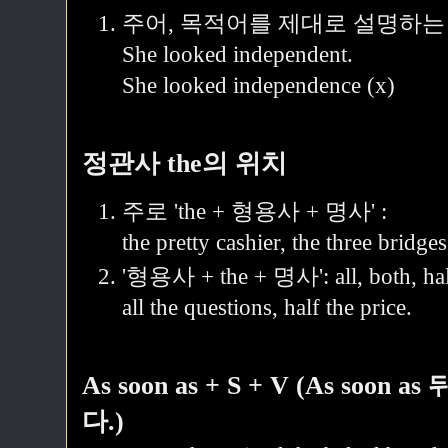
주어, 목적어를 제대로 설명하는
She looked independent.
She looked independence (x)
정관사 the의 위치
주로 'the + 형용사 + 명사' :
the pretty cashier, the three bridges
'형용사 + the + 명사': all, both, ha
all the questions, half the price.
As soon as + S + V (As soo
다.)