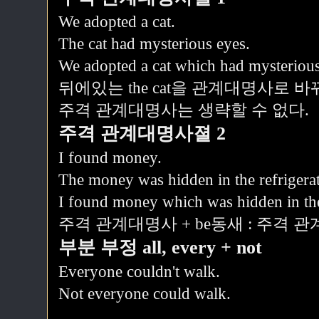
We adopted a cat.
The cat had mysterious eyes.
We adopted a cat which had mysterious
뒤에있는 the cat을 관계대명사로 바
주격 관계대명사는 생략할 수 없다.
주격 관계대명사졀 2
I found money.
The money was hidden in the refrigerat
I found money which was hidden in the 
주격 관계대명사 + be동새 : 주격 
부분 부정 all, every + not
Everyone couldn't walk.
Not everyone could walk.