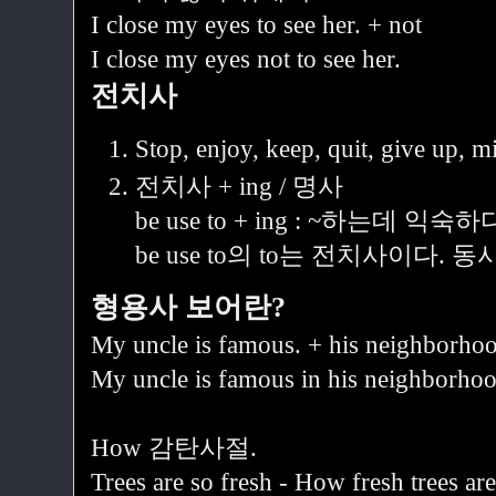
I close my eyes to see her. + not
I close my eyes not to see her.
전치사
Stop, enjoy, keep, quit, give up, m
전치사 + ing / 명사
be use to + ing : ~하는데 익숙하
be use to의 to는 전치사이다. 
형용사 보어란?
My uncle is famous. + his neighborho
My uncle is famous in his neighborhoo
How 감탄사절.
Trees are so fresh - How fresh trees are