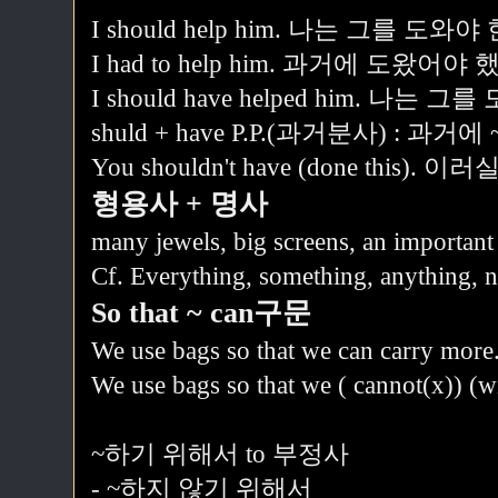
I should help him. 나는 그를 도와야
I had to help him. 과거에 도왔어야 
I should have helped him. 
shuld + have P.P.(과거분사) : 
You shouldn't have (done this
형용사 + 명사
many jewels, big screens, an important
Cf. Everything, something, anything, n
So that ~ can구문
We use bags so that we can carry more
We use bags so that we ( cannot(x)) (wi
~하기 위해서 to 부정사
- ~하지 않기 위해서