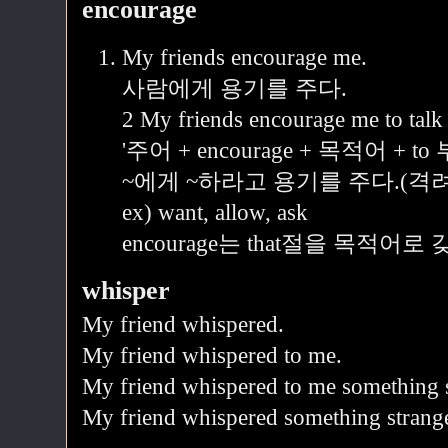
encourage
My friends encourage me.
사람에게 용기를 주다.
2 My friends encourage me to talk 
'주어 + encourage + 목적어 + to
~에게 ~하라고 용기를 주다.(격
ex) want, allow, ask
encourage는 that절을 목적어로
whisper
My friend whispered.
My friend whispered to me.
My friend whispered to me something 
My friend whispered something strange 