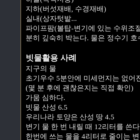
지하(버섯재배, 수경재배)
실내(상자텃밭...
파이프팜(볼탑-변기에 있는 수위조절
분히 깊숙히 박는다. 물은 정수기 호
빗물활용 사례
지구의 물
초기우수 5분안에 미세먼지는 없어진다
(몇 분 후에 괜찮은지는 직접 확인)
가뭄 심하다.
빗물 산성 6.5
우리나라 토양은 산성 땅 4.5
변기 물 한 번 내릴 때 12리터를 쓴다
한번에 쓰는 물을 4리터로 줄이는 변