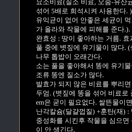
요소비료(질소 비료, 오줌-유산균이
섞어 5배로 희석시켜 사용한다. )
유익균이 없어 안좋은 세균이 먹
가 올라와 작물에 피해를 준다.).
완효성 : 땅이 좋아하는 거름. 
풀 중에 볏짚에 유기물이 많다. 
나무 톱밥이 오래간다.
소는 풀을 좋아해서 똥에 유기물이
조류 똥엔 질소가 많다.
발효가 되지 않은 비료를 뿌리면
두엄. (볏짚에 똥을 섞어 비료로 
em은 굳이 필요없다. 쌀뜬물이면
난각칼슘(달걀껍질) +훈탄(재) :
중성화를 시킨후 작물을 심으면
이 안 생긴다.