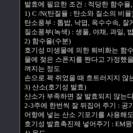
발효에 필요한 조건 : 적당한 함수율, 산
1) C /N(탄질율 : 탄소와 질소의 비율
탄소풍부 : 톱밥, 낙엽, 옥수수속, 
질소풍부(녹색) : 생풀, 야채, 과일, 밥
2) 함수율(수분)
호기성 미생물에 의한 퇴비화는 함수율
물에 젖은 스폰지를 짠다고 가정했을
껴지는 정도
손으로 꽉 쥐었을 때 흐트러지지 않
3) 산소(호기성 발효)
산소가 부족하면 잘 발효되지 않는다
2-3주에 한번씩 잘 뒤집어 주기 : 
어항에 넣는 산소 기포기를 사용해도
호기성 발효촉진제 넣어주기 : EM원