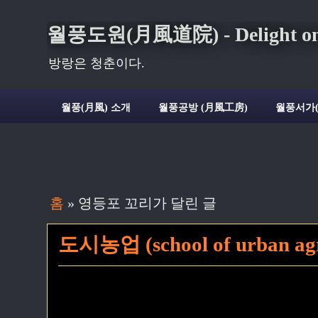
월풍도원(月風道院) - Delight on t
방랑은 청춘이다.
월풍(月風) 소개
월풍공방 (月風工房)
월풍서가
홈
» 영등포 꼬리가 달린 글
도시농업 (school of urban agr