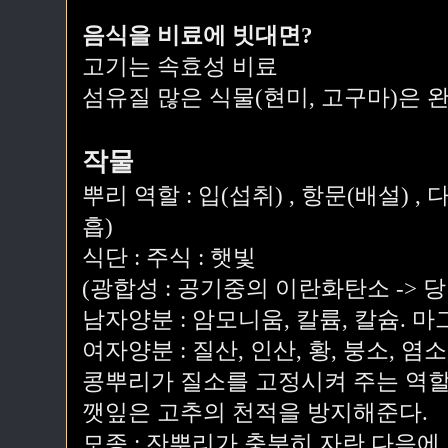
음식을 비료에 빗대면?
고기는 속효성 비료
섬유질 많은 식물(현미, 고구마)은 
작물
뿌리 역할 : 입(섭취) , 항문(배설) , 다
흡)
식단 : 주식 : 햇빛
(광합성 : 공기중의 이란화탄소 -> 당 
남자양분 : 암모니움, 칼륨, 칼슘. 마그
여자양분 : 질산, 인산, 황, 붕소, 염
콩뿌리가 질소를 고정시켜 주는 역할
깻잎은 고추의 천적을 방지해준다.
모종 : 잔뿌리가 충분히 자란 다음에