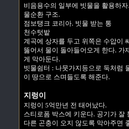
비음용수의 일부에 빗물을 활용하자
물순환 구조.
점보탱크 코리아. 빗물 받는 통
천수텃밭
계곡에 상자를 두고 위쪽은 수압이 
뚫어서 물이 돌아들어오게 한다. 가
게 막아둔다.
빗물쉼터 : 나뭇가지등으로 둑처럼 
이 땅으로 스며들도록 해준다.
지렁이
지렁이 5억만년 전 태어났다.
스티로폼 박스에 키운다. 공기가 잘
다른 곤충이 오지 않도록 막아주면 좋