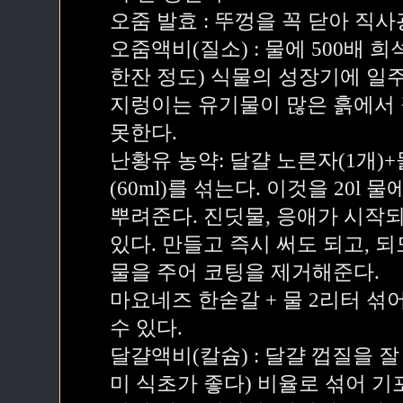
오줌 발효 : 뚜껑을 꼭 닫아 직
오줌액비(질소) : 물에 500배 
한잔 정도) 식물의 성장기에 일주
지렁이는 유기물이 많은 흙에서 
못한다.
난황유 농약: 달걀 노른자(1개)+물
(60ml)를 섞는다. 이것을 20l
뿌려준다. 진딧물, 응애가 시작
있다. 만들고 즉시 써도 되고, 
물을 주어 코팅을 제거해준다.
마요네즈 한숟갈 + 물 2리터 섞
수 있다.
달걀액비(칼슘) : 달걀 껍질을 잘 
미 식초가 좋다) 비율로 섞어 