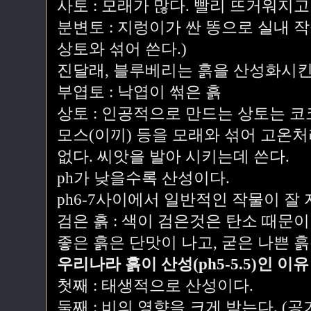
사토 : 모래가 많다. 빨리 뜨거워지고
분변토 : 지렁이가 싼 똥으로 실내 
상토와 섞어 쓴다.)
진달래, 블루베리는 흙을 산성화시킨
부엽토 : 낙엽이 썪은 흙
상토 : 인공적으로 만드는 상토는 코
모스(이끼) 등을 모래와 섞어 고온
없다. 씨앗을 발아 시키는데 쓴다.
ph가 낮을수록 산성이다.
ph6-7사이에서 일반적인 작물이 잘 자
검은 흙 : 색이 검은것은 탄소 때문이
좋은 흙은 단맛이 나고, 굳은 나쁜 
우리나라 흙이 산성(ph5-5.5)인 이유
첫째 : 태생적으로 산성이다.
둘째 : 비의 영향을 크게 받는다. (