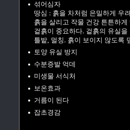
섞어심자
땅심 : 흙을 차처럼 은밀하게 우
흙을 살리고 작물 건강 튼튼하게 
겉흙이 중요하다. 겉흙의 유실을 막
틀밭, 멀칭. 흙이 보이지 않도록 
토양 유실 방지
수분증발 억데
미생물 서식처
보온효과
거름이 된다
잡초경감