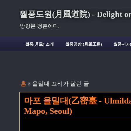
월풍도원(月風道院) - Delight on t
방랑은 청춘이다.
월풍(月風) 소개
월풍공방 (月風工房)
월풍서가
홈
» 을밀대 꼬리가 달린 글
마포 을밀대(乙密臺 - Ulmildae C
Mapo, Seoul)