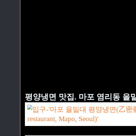
평양냉면 맛집. 마포 염리동 을밀