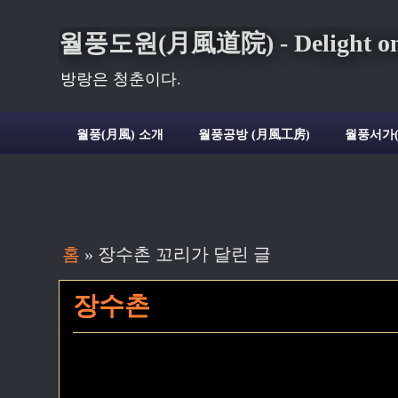
월풍도원(月風道院) - Delight on t
방랑은 청춘이다.
월풍(月風) 소개
월풍공방 (月風工房)
월풍서가
홈
» 장수촌 꼬리가 달린 글
장수촌