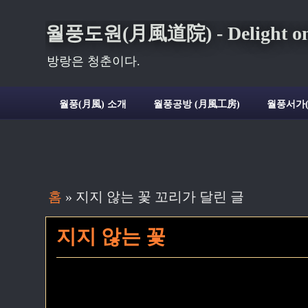
월풍도원(月風道院) - Delight on t
방랑은 청춘이다.
월풍(月風) 소개
월풍공방 (月風工房)
월풍서가
홈
» 지지 않는 꽃 꼬리가 달린 글
지지 않는 꽃