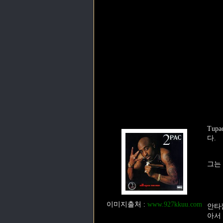
Tup
다.
그는
이미지출처
:
www.927kkuu.com
안타
아서