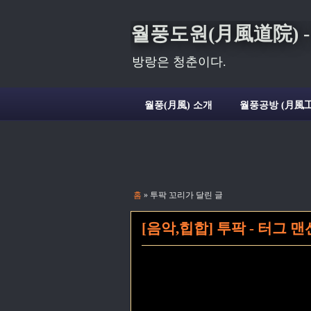
월풍도원(月風道院) - Deli
방랑은 청춘이다.
월풍(月風) 소개
월풍공방 (月風工
홈
» 투팍 꼬리가 달린 글
[음악,힙합] 투팍 - 터그 맨션 (2