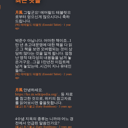
최근 댓글
물
月風
그렇군요! 에머랄드 테블릿으
로부터 얻으신게 많으시다니 축하
드립니다.
[책] 에메랄드 태블릿 (Emerald Tablet)
·
1 year
ago
박준수
아닙니다. 어마한 책이죠...1
만 년 초고대문명에 대한 책을 다 읽
고 그 책을 보면 오버랩되는 것이 상
당히 많다는 것을 알게 됩니다. 엄청
난 영적 대각성의 내용들을 남겨 놓
은거구요...그걸 1만년전 이집트에
남겨 놓았는데..시간이 지나 유대인
들이...
[책] 에메랄드 태블릿 (Emerald Tablet)
·
2 years
ago
月風
안녕하세요.
https://ko.m.wikipedia.org/...
등 자료
를 참고한 것으로, 위키의 참고자료
를 읽어보시면 좋을듯합니다.
[불교] 초기불교 (Early Buddhism)
·
3 years ago
4수념
지옥의 종류는 니까야 어느 경
전에서 언급된 말씀인가요?
[불교] 초기불교 (Early Buddhism)
·
3 years ago