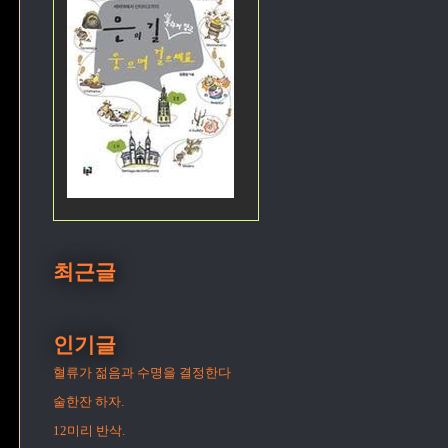
최근글
인기글
혈류가 젊음과 수명을 결정한다
술한잔 하자.
12미리 반삭.