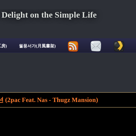
ght on the Simple Life
房)
월풍서가(月風書架)
pac Feat. Nas - Thugz Mansion)