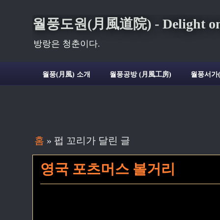
월풍도원(月風道院) - Delight on t
방랑은 청춘이다.
월풍(月風) 소개
월풍공방 (月風工房)
월풍서가
홈
» 펍 꼬리가 달린 글
영국 포츠머스 볼거리