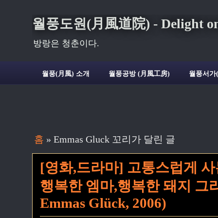
월풍도원(月風道院) - Delight on t
방랑은 청춘이다.
월풍(月風) 소개
월풍공방 (月風工房)
월풍서가
홈
» Emmas Gluck 꼬리가 달린 글
[영화,드라마] 고통스럽게 
행복한 엠마,행복한 돼지 그리고 남
Emmas Glück, 2006)