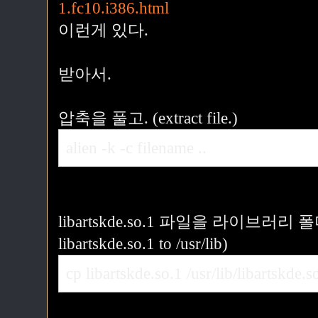
1.fc10.i386.html
이런게 있다.
받아서.
압축을 풀고. (extract file.)
alien -k -c filename ..
libartskde.so.1 파일을 라이브러리
libartskde.so.1 to /usr/lib)
cp libartskde.so.1 /usr/lib/libartskde.s