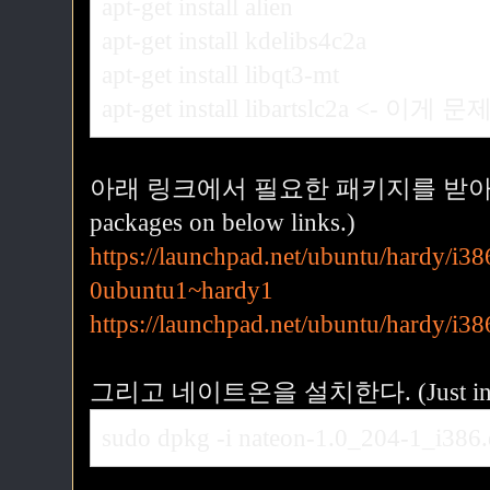
apt-get install alien
apt-get install kdelibs4c2a
apt-get install libqt3-mt
apt-get install libartslc2a <- 이게 문제
아래 링크에서 필요한 패키지를 받아서 설치
packages on below links.)
https://launchpad.net/ubuntu/hardy/i386
0ubuntu1~hardy1
https://launchpad.net/ubuntu/hardy/i38
그리고 네이트온을 설치한다. (Just instal
sudo dpkg -i nateon-1.0_204-1_i386