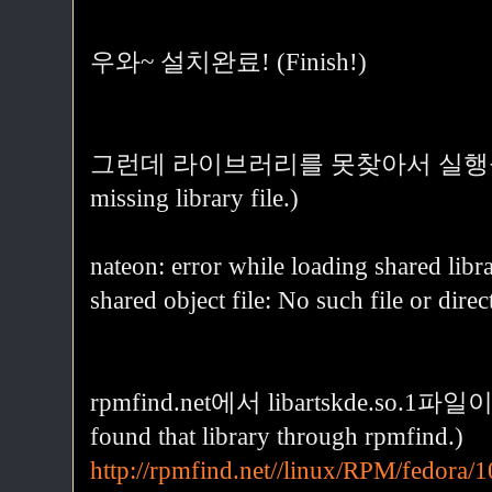
우와~ 설치완료! (Finish!)
그런데 라이브러리를 못찾아서 실행을 못한다. 
missing library file.)
nateon: error while loading shared libra
shared object file: No such file or direc
rpmfind.net에서 libartskde.so
found that library through rpmfind.)
http://rpmfind.net//linux/RPM/fedora/1