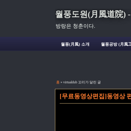
월풍도원(月風道院) - Deli
방랑은 청춘이다.
월풍(月風) 소개
월풍공방 (月風工
홈
» virtualdub 꼬리가 달린 글
[무료동영상편집]동영상 편집 도