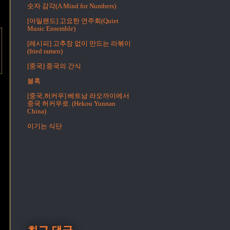
숫자 감각(A Mind for Numbers)
[아일랜드] 고요한 연주회(Quiet
Music Ensemble)
[레시피] 고추장 없이 만드는 라볶이
(fried ramen)
[중국] 중국의 간식
불혹
[중국,허커우] 베트남 라오까이에서
중국 허커우로. (Hekou Yunnan
China)
이기는 식단