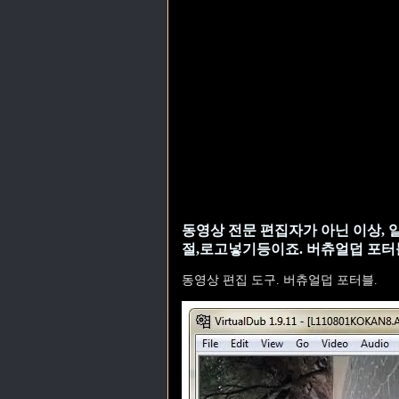
동영상 전문 편집자가 아닌 이상, 
절,로고넣기등이죠. 버츄얼덥 포터
동영상 편집 도구. 버츄얼덥 포터블.