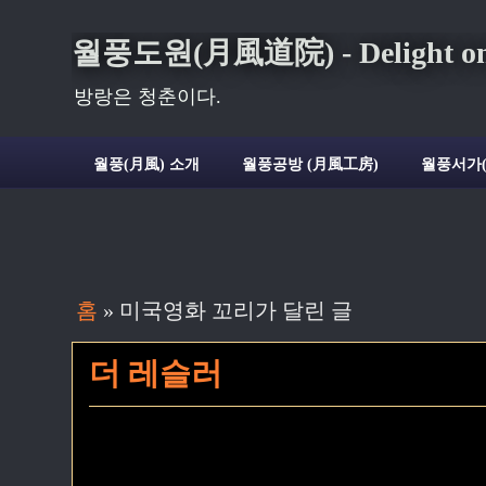
월풍도원(月風道院) - Delight on t
방랑은 청춘이다.
월풍(月風) 소개
월풍공방 (月風工房)
월풍서가
홈
» 미국영화 꼬리가 달린 글
더 레슬러