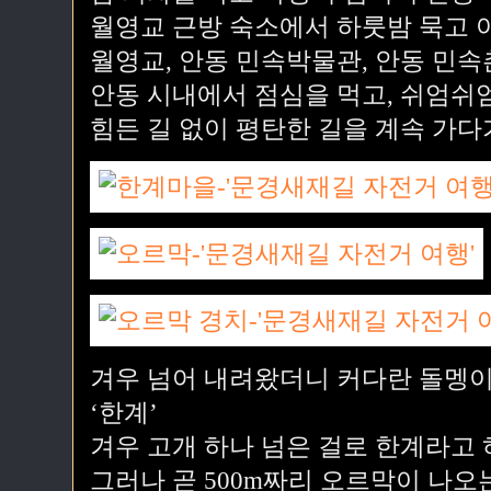
월영교 근방 숙소에서 하룻밤 묵고 
월영교, 안동 민속박물관, 안동 민
안동 시내에서 점심을 먹고, 쉬엄쉬
힘든 길 없이 평탄한 길을 계속 가다
겨우 넘어 내려왔더니 커다란 돌멩이
‘한계’
겨우 고개 하나 넘은 걸로 한계라고 
그러나 곧 500m짜리 오르막이 나오