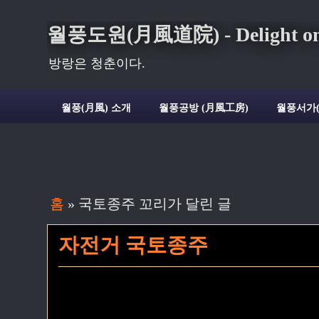
월풍도원(月風道院) - Delight on t
방랑은 청춘이다.
월풍(月風) 소개
월풍공방 (月風工房)
월풍서가
홈
» 국토종주 꼬리가 달린 글
자전거 국토종주