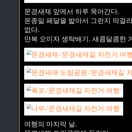
문경새재 앞에서 하루 묵어간다.
온종일 페달을 밟아서 그런지 막걸리
없다.
만복 오미자 생탁배기. 새콤달콤한 게
여행의 마지막 날.