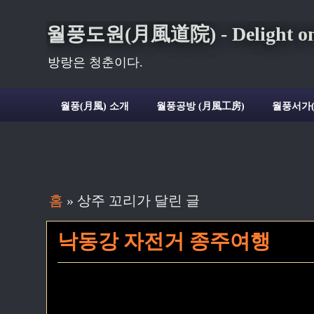
월풍도원(月風道院) - Delight on t
방랑은 청춘이다.
월풍(月風) 소개
월풍공방 (月風工房)
월풍서가
홈
» 상주 꼬리가 달린 글
낙동강 자전거 종주여행