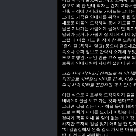
정보로 꽉 찬 안내 책자는 왠지 교과서
간혹 서점에 가더라도 가이드북 코너는
그래도 가끔은 안내서를 뒤적이게 될 일
새로운 마을에 도착하여 동네 지도를 구
물론 지나가는 사람에게 물어보면 되지
날씨가 궂거나 사람이 잘 지나다니지 
그럴 때 마을 지도 한 장이 참 큰 도움이
‘은의 길 (욕하지 말고) 웃으며 걸으세요
숙소나 슈퍼 정보도 간략히 소개해 두었
도보 여행안내서인 만큼 코스 공략도 되
보통의 안내서처럼 자세한 설명이 된 건
코스 시작 지점에서 전방으로 백 미터를 
직진으로 이백칠십 미터를 간 후, 아홉 
다시 사백 미터를 전진하면 과속 단속 
이런 식으로 처음부터 도착지까지 길을
네비게이션을 보고 가는 것과 별다르지 
그러면 길을 걷는 내내 책을 들여다봐야
도보 여행의 재미를 느끼기 어렵습니다.
걷다가 책을 꺼내 볼 일이 없는 게 가장
하지만 도저히 길을 찾기 어려울 땐 먼
“이 갈림길에서 왼쪽 길로 가시면 마을
딱 이 정도만 귀띔합니다.