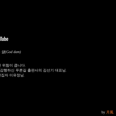
God dam)
건 위험이 큽니다.
 감행하신 푸른길 출판사의 김선기 대표님.
편집자 이유정님.
by
月風