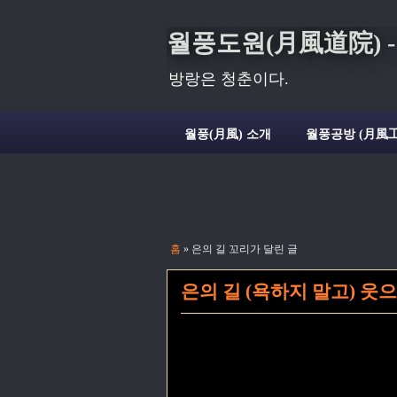
월풍도원(月風道院) - Deli
방랑은 청춘이다.
월풍(月風) 소개
월풍공방 (月風工
홈
» 은의 길 꼬리가 달린 글
은의 길 (욕하지 말고) 웃으며 걸