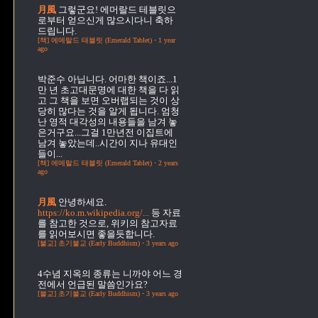
月風
그렇군요! 에머랄드 테블릿으
로부터 얻으신게 많으시다니 축하
드립니다.
[책] 에메랄드 태블릿 (Emerald Tablet)
·
1 year
ago
박준수
아닙니다. 어마한 책이죠...1
만 년 초고대문명에 대한 책을 다 읽
고 그 책을 보면 오버랩되는 것이 상
당히 많다는 것을 알게 됩니다. 엄청
난 영적 대각성의 내용들을 남겨 놓
은거구요...그걸 1만년전 이집트에
남겨 놓았는데..시간이 지나 유대인
들이...
[책] 에메랄드 태블릿 (Emerald Tablet)
·
2 years
ago
月風
안녕하세요.
https://ko.m.wikipedia.org/...
등 자료
를 참고한 것으로, 위키의 참고자료
를 읽어보시면 좋을듯합니다.
[불교] 초기불교 (Early Buddhism)
·
3 years ago
4수념
지옥의 종류는 니까야 어느 경
전에서 언급된 말씀인가요?
[불교] 초기불교 (Early Buddhism)
·
3 years ago