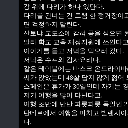
강 위에 다리가 하나 있단다.
다리를 건너는 건 트램 한 정거장이고
면 걱정하지 말란다.
산토냐 교도소에 갇혀 콩을 심으면 된
말라 학교 교육 재정지원에 쓰인다고,
이야기를 듣고 저녁을 먹으러 갔다.
저녁은 수프와 감자요리다.
같은 테이블에는 바스크 온드라이바(
씨가 앉았는데 48살 답지 않게 젊어 
스페인은 휴가가 30일인데 자기는 경
저기 여행을 많이 다닌다고.
여행 초반에 만난 파릇파릇 독일인 2
탄데르에서 여행을 마치고 발렌시아의
다.