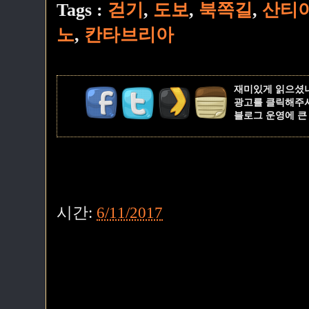
Tags :
걷기
,
도보
,
북쪽길
,
산티
노
,
칸타브리아
재미있게 읽으셨
광고를 클릭해주
블로그 운영에 큰
시간:
6/11/2017