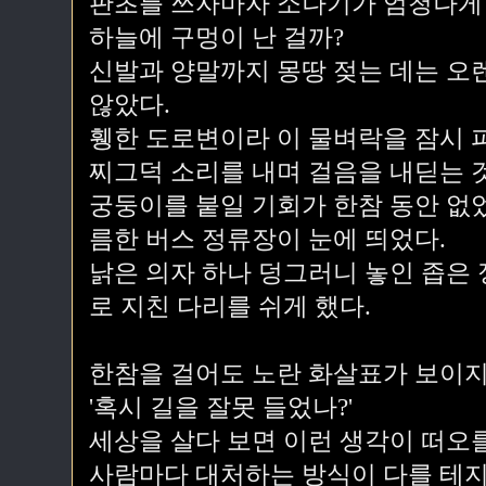
판초를 쓰자마자 소나기가 엄청나게 
하늘에 구멍이 난 걸까?
신발과 양말까지 몽땅 젖는 데는 오렌
않았다.
휑한 도로변이라 이 물벼락을 잠시 
찌그덕 소리를 내며 걸음을 내딛는 
궁둥이를 붙일 기회가 한참 동안 없
름한 버스 정류장이 눈에 띄었다.
낡은 의자 하나 덩그러니 놓인 좁은
로 지친 다리를 쉬게 했다.
한참을 걸어도 노란 화살표가 보이지
'혹시 길을 잘못 들었나?'
세상을 살다 보면 이런 생각이 떠오를
사람마다 대처하는 방식이 다를 테지