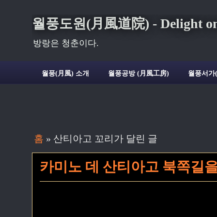
월풍도원(月風道院) - Delight on t
방랑은 청춘이다.
월풍(月風) 소개
월풍공방 (月風工房)
월풍서가
홈
» 산티아고 꼬리가 달린 글
카미노 데 산티아고 북쪽길을