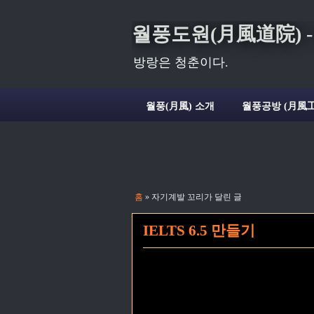
월풍도원(月風道院) - Deli
방랑은 청춘이다.
월풍(月風) 소개
월풍공방 (月風工
홈
» 자기계발 꼬리가 달린 글
IELTS 6.5 만들기