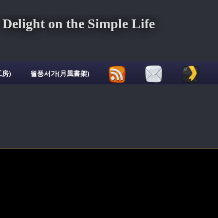
ght on the Simple Life
房)
월풍서가(月風書架)