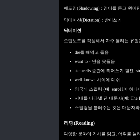
쉐도잉(Shadowing) : 영어를 듣고 
딕테이션(Dictation) : 받아쓰기
딕테이션
오답노트를 작성해서 자주 틀리는 유형을
the를 빼먹고 들음
want to - 연음 못들음
stemcells 중간에 띄어쓰기 필요. stem
well-known 사이에 대쉬
영국식 스펠링 (예: enrol l이 하나다,
시대를 나타낼 땐 대문자(예: The Bro
스펠링을 불러주는 것은 대문자와 대쉬를 이용한
리딩(Reading)
다양한 분야의 기사를 읽고, 어휘를 늘리