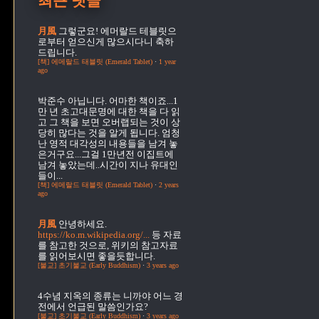
최근 댓글
月風
그렇군요! 에머랄드 테블릿으
로부터 얻으신게 많으시다니 축하
드립니다.
[책] 에메랄드 태블릿 (Emerald Tablet)
·
1 year
ago
박준수
아닙니다. 어마한 책이죠...1
만 년 초고대문명에 대한 책을 다 읽
고 그 책을 보면 오버랩되는 것이 상
당히 많다는 것을 알게 됩니다. 엄청
난 영적 대각성의 내용들을 남겨 놓
은거구요...그걸 1만년전 이집트에
남겨 놓았는데..시간이 지나 유대인
들이...
[책] 에메랄드 태블릿 (Emerald Tablet)
·
2 years
ago
月風
안녕하세요.
https://ko.m.wikipedia.org/...
등 자료
를 참고한 것으로, 위키의 참고자료
를 읽어보시면 좋을듯합니다.
[불교] 초기불교 (Early Buddhism)
·
3 years ago
4수념
지옥의 종류는 니까야 어느 경
전에서 언급된 말씀인가요?
[불교] 초기불교 (Early Buddhism)
·
3 years ago