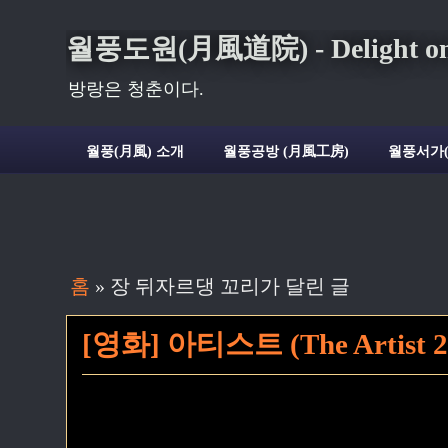
월풍도원(月風道院) - Delight on t
방랑은 청춘이다.
월풍(月風) 소개
월풍공방 (月風工房)
월풍서가
홈
» 장 뒤자르댕 꼬리가 달린 글
[영화] 아티스트 (The Artist 2