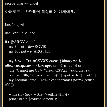
escape_char => undef
아래코드는 간단하게 작성해 본 예제에요.
!/usr/bin/perl
use Text::CSV_XS;
if ( @ARGV > 1 ){
my $input = @ARGV[0];
my $output = @ARGV[1];
my $csv =
Text::CSV
XS->new ({ binary => 1,
allow
loose
quotes => 1,escape
char => undef })
or
die "Cannot use CSV: ".Text::CSV
XS->error
diag ();
open my $fh, "<:encoding(utf8)", $input or die $input.": $!";
my $column
name = $csv->column
names ($csv->getline
($fh));
while (my $row = $csv->getline ($fh)) {
print("size = $column
name\n");