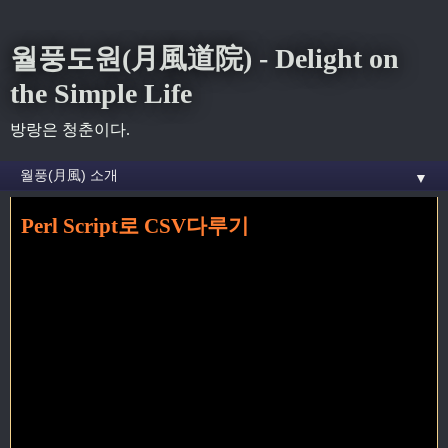
월풍도원(月風道院) - Delight on
the Simple Life
방랑은 청춘이다.
▼
Perl Script로 CSV다루기
홈
»
tip
»
Perl Script로 CSV다루기