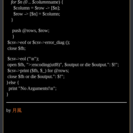
for $n (0 .. $column
name) {
$column = $row -> [$n];
$row -> [$n] = $column;
}
push @rows, $row;
}
$csv->eof or $csv->error_diag ();
close $fh;
$csv->eol ("\n");
open $fh, ">:encoding(utf8)", $output or die $output.": $!";
$csv->print ($fh, $_) for @rows;
close $fh or die $output.": $!";
}else {
print "No Arguments!\n";
}
by
月風