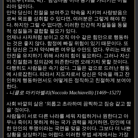
비르투 (Virtu, 덕) : ‘남성다움’이나 용기를 가리키는 이탈
리아 말이다.
만약 당신이 친절을 보여주고 약속을 지키며 사랑받음으
로써 목표를 성취할 수 있다면, 여러분은 그렇게 해야 한
다. 하지만 그럴 수 없다면, 이러한 인간적 자질들을 동물
적 성질들과 결합할 필요가 있다.
언제나 사자처럼 보이고 오직 야수 같은 힘만으로 행동하
는 것은 좋지 않다. 함정에 빠질 위험이 있기 때문이다. 또
한 당신은 그저 약삭빠른 여우일 수만도 없다. 우리는 때로
안전을 유지하기 위해 사자의 힘이 필요하다. 그러나 자신
의 친절함과 정의감에 의존한다면 오래가지 못할 것이다.
다행히도 사람들은 속기 쉽다. 그들은 겉으로 드러난 행동
에 사로잡힌다. 따라서 지도자로서 당신은 약속을 깨고 잔
인하게 행동하면서도 어떻게든 정직하고 친절하게 보여야
한다.
- 니콜로 마키아벨리(Noccolo Machiavelli) [1469~1527]
사회 바깥의 삶은 ‘외롭고 초라하며 끔찍하고 짐승 같고 짧
을’ 것이다.
사람들이 서로 다른 나라를 세워 자립하거나 원한다고 아
무나 죽이지 못하게 하는 국가 권력을 제거하면, 만인에 대
한 만인의 투쟁이라는 국면을 맞을 것이다. 그보다 더 나쁜
상황을 상상하기는 어렵다. 이러한 무법 세계에서는 가장