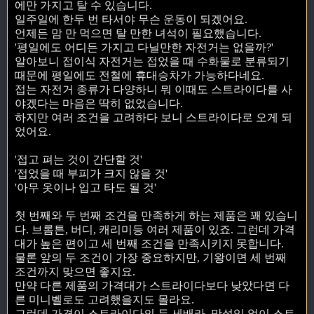
에만 가지고 탈 수 있습니다.
일주일에 한두 번 타서야 무슨 운동이 되겠어요.
언제든 맘 만 먹으면 탈 만한 녀석이 필요했습니다.
'평일에도 어디든 가지고 다닐만한 자전거는 없을까?'
알아보니 접이식 자전거는 접었을 때 수화물로 분류되기
때문에 평일에도 전철에 휴대승차가 가능하다네요.
접는 자전거 종류가 다양하니 뭐 이때도 스트라이다를 사
야겠다는 마음은 딱히 없었습니다.
하지만 여러 조건을 고려하다 보니 스트라이다로 오게 되
었어요.
'접고 펴는 것이 간단할 것'
'접었을 때 부피가 크지 않을 것'
'아무 옷이나 입고 타도 될 것'
첫 번째와 두 번째 조건을 만족하게 하는 제품은 꽤 있습니
다. 브롬튼, 버디, 캐리미등 여러 제품이 있죠. 그런데 가격
대가 높은 편이고 세 번째 조건을 만족시키지 못합니다.
물론 앞의 두 조건이 가장 중요하지만, 기왕이면 세 번째
조건까지 맞으면 좋지요.
만약 다른 제품의 가격대가 스트라이다보다 낮았다면 다
른 미니벨로도 고려했을지도 몰라요.
그런데 가격이 스트라이다의 두 세배라. 망설임 없이 스트