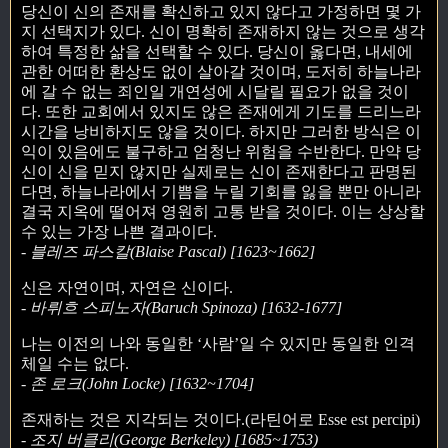
당신이 신의 존재를 확신하고 있지 않다고 가정하면 몇 가
지 선택지가 있다. 신이 명확히 존재하지 않는 것으로 생각
하여 특정한 삶을 선택할 수 있다. 당신이 옳다면, 내세에
관한 어떠한 환상도 없이 살아갈 것이며, 도저히 하늘나라
에 갈 수 없는 죄인일 개연성에 시달릴 필요가 없을 것이
다. 또한 교회에서 있지도 않은 존재에게 기도를 드리느라
시간을 낭비하지도 않을 것이다. 하지만 그러한 방식은 이
익이 있음에도 불구하고 엄청난 위험을 수반한다. 만약 당
신이 신을 믿지 않지만 실제로는 신이 존재한다고 판명된
다면, 하늘나라에서 기쁨을 누릴 기회를 잃을 뿐만 아니라
결국 지옥에 떨어져 영원히 고통 받을 것이다. 이는 상상할
수 있는 가장 나쁜 결과이다.
- 블레즈 파스칼(Blaise Pascal) [1623~1662]
신은 자연이며, 자연은 신이다.
- 바뤼흐 스피노자(Baruch Spinoza) [1632-1677]
나는 이전의 나와 동일한 ‘사람’일 수 있지만 동일한 인격
체일 수는 없다.
- 존 로크(John Locke) [1632~1704]
존재하는 것은 지각되는 것이다.(라틴어로 Esse est percipi)
- 조지 버클리(George Berkeley) [1685~1753)