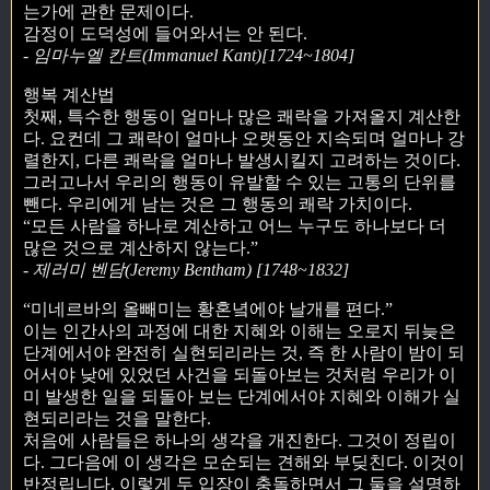
는가에 관한 문제이다.
감정이 도덕성에 들어와서는 안 된다.
- 임마누엘 칸트(Immanuel Kant)[1724~1804]
행복 계산법
첫째, 특수한 행동이 얼마나 많은 쾌락을 가져올지 계산한
다. 요컨데 그 쾌락이 얼마나 오랫동안 지속되며 얼마나 강
렬한지, 다른 쾌락을 얼마나 발생시킬지 고려하는 것이다.
그러고나서 우리의 행동이 유발할 수 있는 고통의 단위를
뺀다. 우리에게 남는 것은 그 행동의 쾌락 가치이다.
“모든 사람을 하나로 계산하고 어느 누구도 하나보다 더
많은 것으로 계산하지 않는다.”
- 제러미 벤담(Jeremy Bentham) [1748~1832]
“미네르바의 올빼미는 황혼녘에야 날개를 편다.”
이는 인간사의 과정에 대한 지혜와 이해는 오로지 뒤늦은
단계에서야 완전히 실현되리라는 것, 즉 한 사람이 밤이 되
어서야 낮에 있었던 사건을 되돌아보는 것처럼 우리가 이
미 발생한 일을 되돌아 보는 단계에서야 지혜와 이해가 실
현되리라는 것을 말한다.
처음에 사람들은 하나의 생각을 개진한다. 그것이 정립이
다. 그다음에 이 생각은 모순되는 견해와 부딪친다. 이것이
반정립니다. 이렇게 두 입장이 충돌하면서 그 둘을 설명하