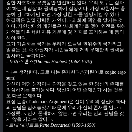
강한 자조차도 오랫동안 안전하진 않다. 우리 모두는 잠자
야 하는데 잠잘 때 공격당하기 십상이다. 가장 약한자도 충
분히 간교하기만 하면 가장 강한 자를 멸망시킬 수 있다.
해결책은 몇몇 강력한 개인이나 의회에 책임을 맡기는 것
이다. 자연상태의 개인들은 ‘사회계약’을 맺어 안전을 위해
개인들의 위험한 자유 가운데 몇 가지를 포기하는 데 동의
해야 한다.
그가 기술하는 국가는 우리가 오늘날 권위주의 국가라고
일컫는 것, 즉 주권자가 시민들에게 거의 무제한의 권력을
행사하는 국가이다.
- 토머스 홉스(Thomas Hobbes) [1588-1679]
“나는 생각한다, 고로 나는 존재한다.”(라틴어로 cogito ergo
sum)
당신이 어떤 생각이나 감각을 갖고 있는 한 당신의 존재를
의심하기는 불가능하다. 당신이 어떤 존재인가 하는 것은
또 다른 문제이다.
표징 논증(Trademark Argument)은 신이 우리의 정신에 하나
의 관념을 심어놓았기 때문에 우리가 신의 존재를 안다고
가정했다. 신이 존재하지 않는다면 우리는 신의 관념을 갖
지 않을 거라는 말이다.
- 르네 데카르트(Rene Descartes) [1596-1650]