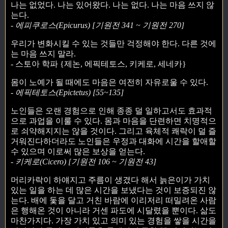
나는 없었다. 나는 있어왔다. 나는 없다. 나는 마음 쓰지 않
는다.
- 에피쿠로스(Epicurus) [기원전 341 ~ 기원전 270]
우리가 변화시킬 수 있는 것들만 걱정해야 한다. 다른 것에
는 마음 쓰지 말라.
- 스토아 학파 {제논, 에픽테토스, 키케로, 세네카}
몸이 노예가 될 때에도 마음은 여전히 자유로울 수 있다.
- 에픽테토스(Epictetus) [55~135]
노인들은 오랜 경험으로 인해 종종 덜 일하고서도 효과적
으로 과업을 이룰 수 있다. 몸과 마음을 단련하면 치명적으
로 쇠약해지지는 않을 것이다. 그리고 육체적 쾌락이 덜 즐
거워진다하더라도 노인들은 우정과 대화에 시간을 할애할
수 있으며 이로써 많은 보상을 얻는다.
- 키케로(Cicero) [기원전 106 ~ 기원전 43]
머리카락이 하얘지고 주름이 생겼다 해서 늙은이가 가치
있는 일을 하는 데 많은 시간을 보냈다는 것이 보증되진 않
는다. 배에 돛을 달고 거친 바람에 이리저리 떠밀려온 사람
은 행해온 것이 아니라 거센 파도에 시달렸을 뿐이다. 삶도
마찬가지다. 가장 가치 있고 의미 있는 경험을 쌓을 시간을