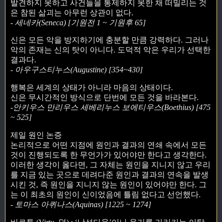
발견하지 못하고 사건들을 통제하지 못한 채 떠밀리는 것
은 참된 삶괴는 아무런 상관이 없다.
- 세네카(Seneca) [기원전 1 ~ 기원후 65]
신은 모든 악을 방지하기에 충분할 만큼 강력하다. 그러나
악의 존재는 신의 탓이 아니다. 도덕적 악은 우리가 선택한
결과다.
- 아우구스티누스(Augustine) [354~430]
행복은 세계의 상태가 아니라 마음의 상태이다.
신은 무시간적인 방식으로 단번에 모든 것을 바라본다.
-안키우스 만리우스 세베리누스 보에티우스(Boethius) [475
~ 525]
제일 원인 논증
논리적으로 어떤 지점에 원인과 결과의 연쇄 속에서 모든
것이 진행되도록 한 무언가가 있어야만 한다고 생각한다.
이러한 생각이 옳다면, 그 자체는 원인을 지니지 않고 우리
를 지금 있는 곳으로 데려다준 원인과 결과의 연속을 발생
시킨 것, 즉 원인을 지니지 않는 원인이 있어야만 한다. 그
는 이 최초의 원인이 신이었음에 틀림 없다고 선언했다.
- 토마스 아퀴나스(Aquinas) [1225 ~ 1274]