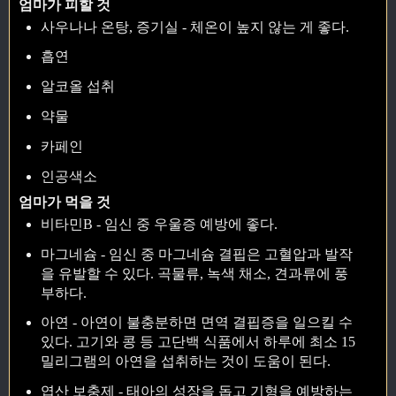
엄마가 피할 것
사우나나 온탕, 증기실 - 체온이 높지 않는 게 좋다.
흡연
알코올 섭취
약물
카페인
인공색소
엄마가 먹을 것
비타민B - 임신 중 우울증 예방에 좋다.
마그네슘 - 임신 중 마그네슘 결핍은 고혈압과 발작
을 유발할 수 있다. 곡물류, 녹색 채소, 견과류에 풍
부하다.
아연 - 아연이 불충분하면 면역 결핍증을 일으킬 수
있다. 고기와 콩 등 고단백 식품에서 하루에 최소 15
밀리그램의 아연을 섭취하는 것이 도움이 된다.
엽산 보충제 - 태아의 성장을 돕고 기형을 예방하는