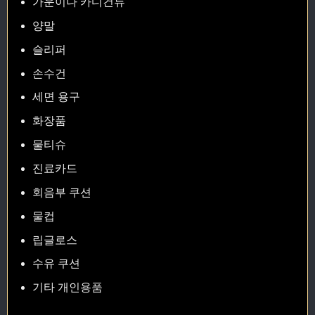
가운이나 카디건류
양말
슬리퍼
손수건
세면 용구
화장품
물티슈
진료카드
회음부 쿠션
물컵
립글로스
수유 쿠션
기타 개인용품