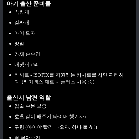
아기 출산 준비물
속싸개
겉싸개
아이 모자
양말
가재 손수건
배냇저고리
카시트 - ISOFIX를 지원하는 카시트를 사면 편리하
다. (싸이벡스 제로나 플러스 사용 중)
출산시 남편 역할
입술 수분 보충
호흡 같이 해주기(타이머 챙기자)
구령 (아이야 빨리 나오자. 하나 둘 셋!)
땀 닦아주기