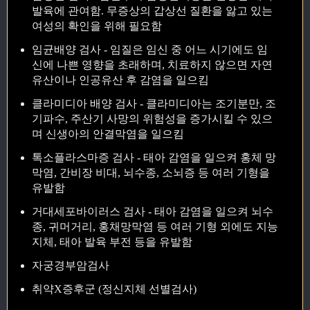
발육에 관여함. 무증상의 갑상선 질환을 앓고 있는
여성의 확인을 위해 필요함
임균배양 검사 - 임질은 임신 중 어느 시기에도 임
신에 나쁜 영향을 초래하며, 치료하지 않으면 자연
유산이나 인공유산 후 감염을 일으킴
클라미디아 배양 검사 - 클라미디아는 조기분만, 조
기파수, 주산기 사망의 위험성을 증가시킬 수 있으
며 신생아의 안결막염을 일으킴
톡소플라스마증 검사 - 태아 감염을 일으켜 홍체 망
막염, 간비장 비대, 뇌수종, 소뇌증 등 여러 기형을
유발함
거대세포바이러스 검사 - 태아 감염을 일으켜 뇌수
종, 귀머거리, 홍채망막염 등 여러 기형 외에도 지능
지체, 태아 발육 부전 등을 유발함
자궁경부암검사
취약X증후군 (정신지체 선별검사)