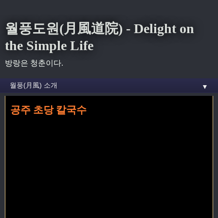
월풍도원(月風道院) - Delight on
the Simple Life
방랑은 청춘이다.
▼
공주 초당 칼국수
홈
» 공주 꼬리가 달린 글