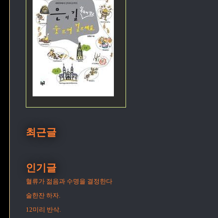
최근글
인기글
혈류가 젊음과 수명을 결정한다
술한잔 하자.
12미리 반삭.