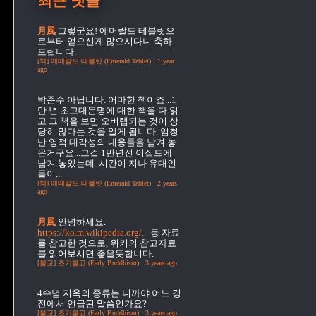
최근 댓글
月風
그렇군요! 에머랄드 테블릿으
로부터 얻으신게 많으시다니 축하
드립니다.
[책] 에메랄드 태블릿 (Emerald Tablet)
·
1 year
ago
박준수
아닙니다. 어마한 책이죠...1
만 년 초고대문명에 대한 책을 다 읽
고 그 책을 보면 오버랩되는 것이 상
당히 많다는 것을 알게 됩니다. 엄청
난 영적 대각성의 내용들을 남겨 놓
은거구요...그걸 1만년전 이집트에
남겨 놓았는데..시간이 지나 유대인
들이...
[책] 에메랄드 태블릿 (Emerald Tablet)
·
2 years
ago
月風
안녕하세요.
https://ko.m.wikipedia.org/...
등 자료
를 참고한 것으로, 위키의 참고자료
를 읽어보시면 좋을듯합니다.
[불교] 초기불교 (Early Buddhism)
·
3 years ago
4수념
지옥의 종류는 니까야 어느 경
전에서 언급된 말씀인가요?
[불교] 초기불교 (Early Buddhism)
·
3 years ago