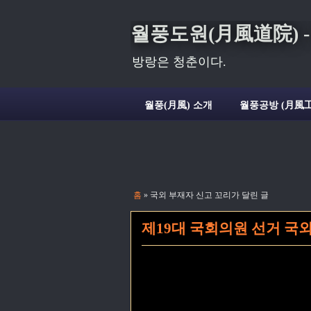
월풍도원(月風道院) - Deli
방랑은 청춘이다.
월풍(月風) 소개
월풍공방 (月風工
홈
» 국외 부재자 신고 꼬리가 달린 글
제19대 국회의원 선거 국외 부재자