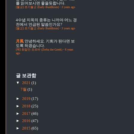
를 읽어보시면 좋을듯합니다.
[불교] 초기불교 (Early Buddhism)
·
3 years ago
4수념
지옥의 종류는 니까야 어느 경
전에서 언급된 말씀인가요?
[불교] 초기불교 (Early Buddhism)
·
3 years ago
月風
안녕하세요. 기회가 된다면 보
도록 하겠습니다.
[책] 희랍인 조르바 (Zorba the Greek)
·
6 years
ago
글 보관함
▼
2021
(1)
7월
(1)
►
2019
(17)
►
2018
(25)
►
2017
(46)
►
2016
(47)
►
2015
(65)