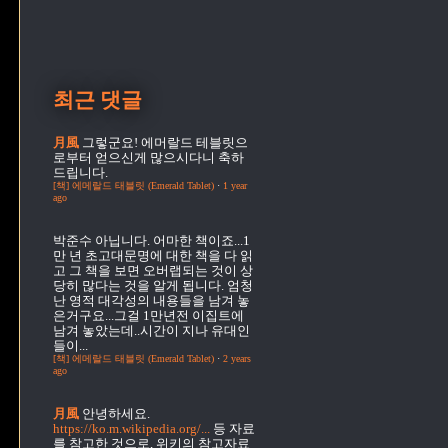
최근 댓글
月風
그렇군요! 에머랄드 테블릿으
로부터 얻으신게 많으시다니 축하
드립니다.
[책] 에메랄드 태블릿 (Emerald Tablet)
·
1 year
ago
박준수
아닙니다. 어마한 책이죠...1
만 년 초고대문명에 대한 책을 다 읽
고 그 책을 보면 오버랩되는 것이 상
당히 많다는 것을 알게 됩니다. 엄청
난 영적 대각성의 내용들을 남겨 놓
은거구요...그걸 1만년전 이집트에
남겨 놓았는데..시간이 지나 유대인
들이...
[책] 에메랄드 태블릿 (Emerald Tablet)
·
2 years
ago
月風
안녕하세요.
https://ko.m.wikipedia.org/...
등 자료
를 참고한 것으로, 위키의 참고자료