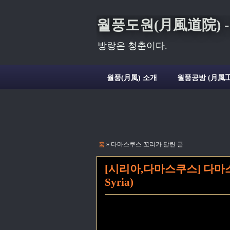
월풍도원(月風道院) - Deli
방랑은 청춘이다.
월풍(月風) 소개
월풍공방 (月風工
홈
» 다마스쿠스 꼬리가 달린 글
[시리아,다마스쿠스] 다마스쿠
Syria)