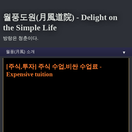
월풍도원(月風道院) - Delight on
the Simple Life
방랑은 청춘이다.
▼
[주식,투자] 주식 수업,비싼 수업료 -
홈
» 손절매 꼬리가 달린 글
Expensive tuition