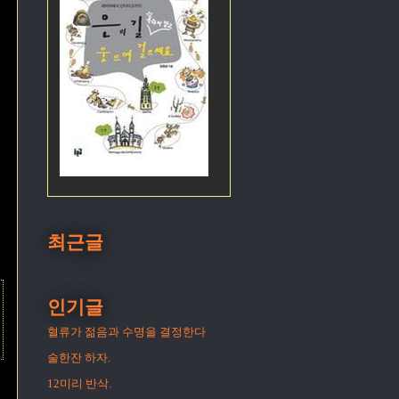
최근글
인기글
혈류가 젊음과 수명을 결정한다
술한잔 하자.
12미리 반삭.