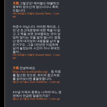
月風
그렇군요! 에머랄드 테블릿으
로부터 얻으신게 많으시다니 축하
드립니다.
[책] 에메랄드 태블릿 (Emerald Tablet)
·
1 year
ago
박준수
아닙니다. 어마한 책이죠...1
만 년 초고대문명에 대한 책을 다 읽
고 그 책을 보면 오버랩되는 것이 상
당히 많다는 것을 알게 됩니다. 엄청
난 영적 대각성의 내용들을 남겨 놓
은거구요...그걸 1만년전 이집트에
남겨 놓았는데..시간이 지나 유대인
들이...
[책] 에메랄드 태블릿 (Emerald Tablet)
·
2 years
ago
月風
안녕하세요.
https://ko.m.wikipedia.org/...
등 자료
를 참고한 것으로, 위키의 참고자료
를 읽어보시면 좋을듯합니다.
[불교] 초기불교 (Early Buddhism)
·
3 years ago
4수념
지옥의 종류는 니까야 어느 경
전에서 언급된 말씀인가요?
[불교] 초기불교 (Early Buddhism)
·
3 years ago