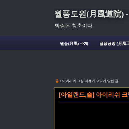
월풍도원(月風道院) - Deli
방랑은 청춘이다.
월풍(月風) 소개
월풍공방 (月風工
홈
» 아이리쉬 크림 리큐어 꼬리가 달린 글
[아일랜드,술] 아이리쉬 크림 리큐