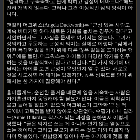
“엄격하고 무뚝뚝하고 판에 박히고 감정이 메마르다” 해도
전혀 개의치 않는다. 그러나 그건 이상적인 삶의 방식이 아
니다.
앤절라 더크워스(Angela Duckworth)는 "근성 있는 사람도
계속 버티기만 하다 새로운 기회를 놓치는 경우가 있다"고
시인하면서도 그 사실을 문제로 여기지는 않는다. 그녀가
정의하고 두둔하는 근성의 의미는 실제로 이렇다. “삶에서
어떤 특정한 일을 하기 위해 다른 많은 일들을 포기하는 행
위.” 예를 들면, 더크워스는 아이들이 다양한 악기를 연주
하는 것을 바람직하지 않다고 여긴다. “한 가지 악기에 매
달리는 아이를 보면 근성이 무엇인지 알 수 있다. 새로운
것을 시도하면 더 재미는 있겠지만, 높은 성취도를 얻기 위
해서는 한 가지에 집중해야 한다.”
흥미롭게도, 순전한 즐거움 때문에 일을 지속하는 사람은
자기훈련까지 동원해야 할 필요가 없다. 이들은 악착같이
물고 늘어질 필요가 없으며 더크워스가 고안한 '근성 척
도’에서 고득점을 받지 않아도 상관없다. 수필가 애니 딜라
드(Annie Dillard)는 작가가 되는 과정을 논하면서 이렇게
평했다. “글은 의지로 쓰는 게 아니라 변치 않는 열정으로
쓰는 것이다.” 그리고 부모가 된다는 것도 이와 다르지 않
다며 덧붙였다. “한밤중에 일어나 우는 아기에게 젖을 물