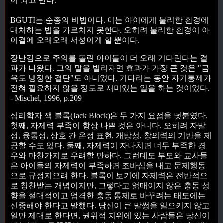
이 되고 만다.
BGUTI는 순종의 비법이다. 이는 아이에게 불리한 환경에
대처하는 법을 가르치지 못한다. 오히려 불리한 환경이 아
이곁에 오래오래 서성이게 할 뿐이다.
장난감으로 주의를 돌린 아이들이 더 오래 기다린다는 결
과가 나왔다. 그의 말을 빌리자면 효과가 가장 큰 것은 "금
욕도 냉정한 결단"도 아니었다. 기다리는 동안 자기통제가
전혀 필요하지 않을 정도로 재미있는 일을 하는 것이었다.
- Mischel, 1996, p.209
심리학자 잭 블록(Jack Block)은 두 가지 요점을 덧붙였다.
첫째, 자제력 부족이 항상 나쁜 것은 아니다. 오히려 자발
성, 융통성, 상호 간 온정 표현, 개방성, 창의력의 기반을 제
공할 수도 있다. 둘째, 자제력이 자나치면 너무 부족한 경
우와 마찬가지로 우려할 만하다. 그런데도 부모와 교사들
은 아이들의 자제력이 부족하면 조바심을 내고 문제행동
으로 규정지으려 한다. 블록이 보기에 자제력은 전반적으
로 칭찬받는 개념이지만, 그렇다고 얽매이지 않은 충동 성
향을 절대적이고 엄격한 충동 통제로 바꾸려는 태도에는
신중해야 한다고 말했다. 당신이 큰 말썽을 일으키지 않고
일만 제대로 한다면, 권위적 지위에 있는 사람들은 당신이