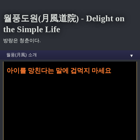
월풍도원(月風道院) - Delight on
the Simple Life
방랑은 청춘이다.
▼
아이를 망친다는 말에 겁먹지 마세요
홈
» 알피 콘 꼬리가 달린 글