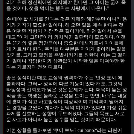
리기 위해 정신력에만 의지해야 한다면 그 아이는 굶어 죽
을 것이다. 젖을 먹이는 행위는 사랑에서 나온다.”
손 떼야 할 시기를 안다는 것은 지혜와 혜안뿐만 아니라 용
기와 기지가 필요한 일이다. 해 오던 일을 계속 한다는 것
은 어쩌면 저항이 가장 적은 길이기에, 하던 일에서 손을
떼고 "이제 그만!"이라 외치려면 결단력이 필요하다. 이것
은 끈기의 좋은 점만큼이나 중요한 메시지로서 아이들에
게 가르쳐야 한다. 우리들 대부분은 아이가 좋아하는 일을
찾기를, 그리고 열정을 촉발시키기를 원한다. 이는 그 결과
가 얼마나 참담한지와 상관없이 시작한 일은 마쳐야만 한
다는 가르침과 전혀 다르다.
좋은 성적이란 때로 교실의 권력자가 주는 '인정 표시’에
불과하다. 그러나 성적에 다른 기능이 있다 해도, 그것의
타당성과 신뢰도가 낮은 것은 문제가 된다. 더욱이 높은 성
적을 좇는 학생은 놀라운 근성을 보이는 반면, 배우는 내용
에 흥미가 적고 사고방식이 피상적이며 기억력이 떨어지
는 경향을 보였다. 게다가 선택의 여지가 있다면 가장 쉬운
과제를 선호하는 성향이 두드러졌다. 그들의 목표는 새로
운 사고가 아니라 높은 점수를 얻는 것이기 때문이다.
이런 상황을 돌아보면 '쿠이 보노? cui bono?'라는 라틴어