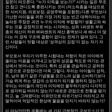
질문이 떠오른다. “누가 이득을 보는가?” 시키는 일은 무조
건 참고 견디도록 훈련시키는 것이 (저소득층을 대상으로
한 식비지원, 의료보장, 공영주택을 포함한) 다른 무엇보다
가난한 아이들을 위한 가장 가치 있는 빈곤 대책이라는 이
놀라운 주장은 과연 누구의 이익에 부합할까? 생활고와 싸
우는 것을 긍정적으로 바는 시각에는, 상위 1퍼센트 부유
층의 재산이 하위 80퍼센트의 재산 총액보다 세 배나 더 많
다는 이 경제 구조에 결함이 없다는 전제가 깔려 있다. 그
런 사람들이 탓할 대상은 '성격상의 강점’이 없는 자기 자
신이다.
부모로서 우리가 마주한 시험대는 저항이 적은 아이에게
쏠리는 마음을 이겨내고 눈앞의 성공을 척도로 여기는 관
성에서 벗어나는 것이다. 특히 성공을 관습적이고 공허한
기준으로 규정한다면 더욱 그렇다. 우리는 아이들이 성적,
돈, 남의 평가 같은 기념품을 모으느라 삶을 소비하기보다
가슴 뛰게 하는 영감의 소유자가 되기를 원하지 않는가?
우리는 아이들이 개인의 이익에만 몰두하기보다 다각적으
로 생각하길 바라지 않는가? 새로운 관점으로 전통을 평가
하고, 늘 그래왔다는 이유만으로 따르기보다 어리석고 자
멸적이며 억압적인 현상에 물음을 던지기 바라지 않는가?
이 야심만만한 계획에는 세 가지 근본적인 구성요소가 있