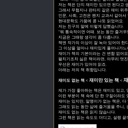
저는 책은 단지 재미만 있으면 된다고 
그래서 무협지나 판타지 같은 재미 위주
인문, 사회, 고전은 왠지 교과서 같아서
현대문학도 가뭄에 콩 나듯 읽었어요.
저는 친구의 말에 이렇게 답했습니다.
“뭐 통속적이면 어때. 보는 동안 즐거우면
지금은 그때랑 생각이 좀 다릅니다.
책엔 작가의 이상이 잘 녹아 있어야 한
그 이상을 얼마나 재미있게 풀어나가느
재미가 책의 기본이라는 건 변함 없어요
펼치기조차 싫은 책이라면, 아무리 멋진
우선은 재미가 있어야 읽죠.
아래는 저의 책 취향입니다.
재
재미만 있는 책
재미도 없는 책 <
<
제가 가장 좋아하는 책은 재미도 있고,
이런 부분이 책 속에 단 한 구절이라도 
재미는 있지만, 알맹이가 없는 책은, 다
그래도 읽는 동안 삶에 즐거움을 주니, 
재미도 없는 책은 읽지 않습니다.
그런 책은 읽는 속도도 더디고, 설령 끝