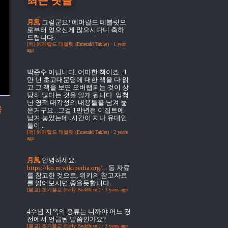
최근 댓글
月風
그렇군요! 에머랄드 테블릿으
로부터 얻으신게 많으시다니 축하
드립니다.
[책] 에메랄드 태블릿 (Emerald Tablet)
·
1 year
ago
박준수
아닙니다. 어마한 책이죠...1
만 년 초고대문명에 대한 책을 다 읽
고 그 책을 보면 오버랩되는 것이 상
당히 많다는 것을 알게 됩니다. 엄청
난 영적 대각성의 내용들을 남겨 놓
물
은거구요...그걸 1만년전 이집트에
남겨 놓았는데..시간이 지나 유대인
들이...
[책] 에메랄드 태블릿 (Emerald Tablet)
·
2 years
ago
月風
안녕하세요.
https://ko.m.wikipedia.org/...
등 자료
를 참고한 것으로, 위키의 참고자료
를 읽어보시면 좋을듯합니다.
[불교] 초기불교 (Early Buddhism)
·
3 years ago
4수념
지옥의 종류는 니까야 어느 경
전에서 언급된 말씀인가요?
[불교] 초기불교 (Early Buddhism)
·
3 years ago