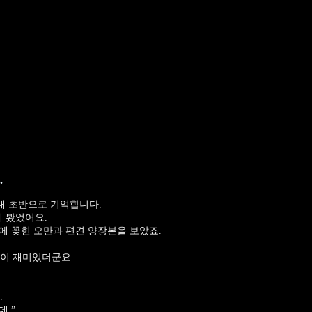
.
 대 초반으로 기억합니다.
게 봤었어요.
장에 꽂힌 오만과 편견 양장본을 보았죠.
책이 재미있더군요.
.
데.”