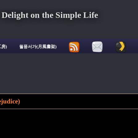
ght on the Simple Life
房)
월풍서가(月風書架)
udice)