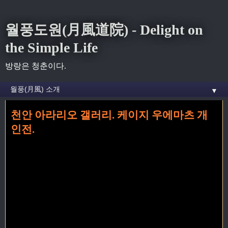
월풍도원(月風道院) - Delight on
the Simple Life
방랑은 청춘이다.
▼
천안 아라리오 갤러리. 케이지 우에마츠 개
홈
» 천안 꼬리가 달린 글
인전.