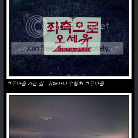
호두마을 가는 길 - 위빠사나 수행처 호두마을