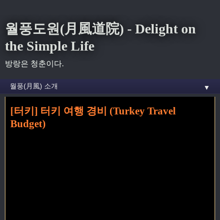
월풍도원(月風道院) - Delight on
the Simple Life
방랑은 청춘이다.
▼
[터키] 터키 여행 경비 (Turkey Travel
홈
» 터키 여행경비 꼬리가 달린 글
Budget)