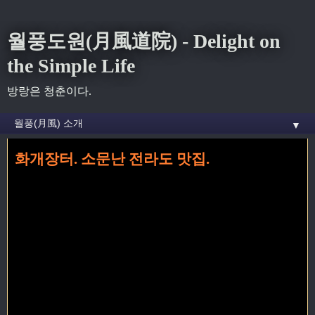
월풍도원(月風道院) - Delight on
the Simple Life
방랑은 청춘이다.
▼
화개장터. 소문난 전라도 맛집.
홈
» 화개장터 꼬리가 달린 글