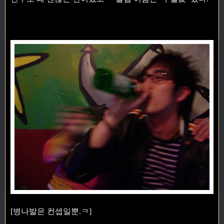
[병나발은 컨셉일뿐.ㅋ]