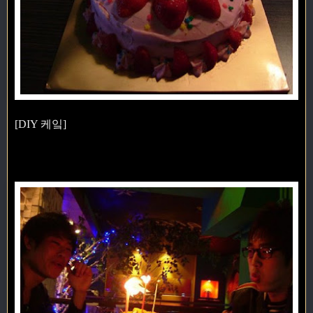
[DIY 케잌]