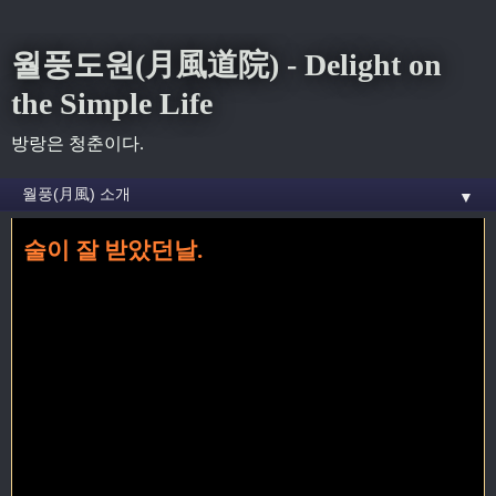
월풍도원(月風道院) - Delight on
the Simple Life
방랑은 청춘이다.
▼
술이 잘 받았던날.
홈
» 25번째 꼬리가 달린 글