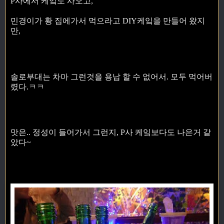
P사에서 케잌도 사오고,
민경이가 황 집에가서 먹으라고 DIY케잌을 만들어 왔지
만,
솔로부대는 차마 그런것을 용납 할 수 없어서. 모두 먹어버
렸다.ㅋㅋ
맛은.. 정성이 들어가서 그런지, P사 케잌보다도 나은거 같
았다~