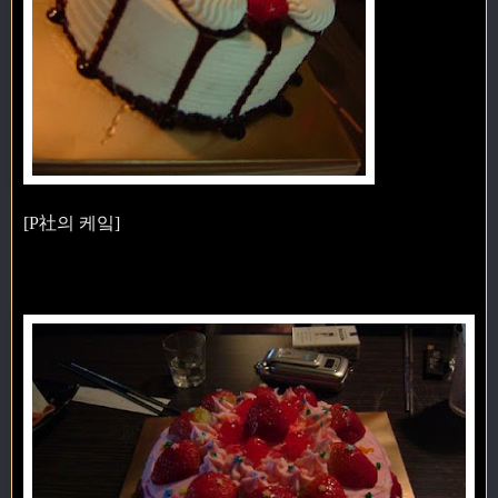
[P社의 케잌]