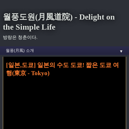
월풍도원(月風道院) - Delight on
the Simple Life
방랑은 청춘이다.
▼
[일본,도쿄] 일본의 수도 도쿄! 짧은 도쿄 여
홈
» Japan 꼬리가 달린 글
행(東京 - Tokyo)