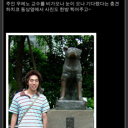
주인 우에노 교수를 비가오나 눈이 오나 기다렸다는 충견
하치코 동상옆에서 사진도 한방 찍어주고~