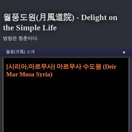
월풍도원(月風道院) - Delight on
the Simple Life
방랑은 청춘이다.
▼
[시리아,마르무사] 마르무사 수도원 (Deir
홈
» al-habashi 꼬리가 달린 글
Mar Musa Syria)