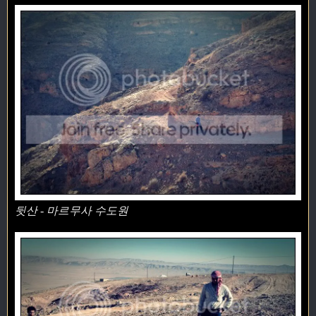
뒷산 - 마르무사 수도원