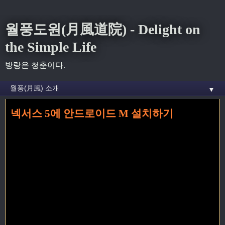
월풍도원(月風道院) - Delight on
the Simple Life
방랑은 청춘이다.
▼
넥서스 5에 안드로이드 M 설치하기
홈
» android m 꼬리가 달린 글