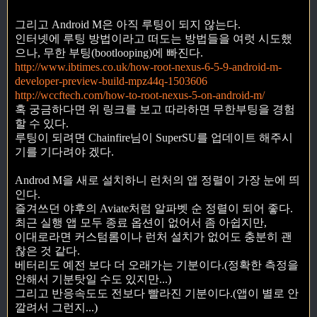
그리고 Android M은 아직 루팅이 되지 않는다.
인터넷에 루팅 방법이라고 떠도는 방법들을 여럿 시도했
으나, 무한 부팅(bootlooping)에 빠진다.
http://www.ibtimes.co.uk/how-root-nexus-6-5-9-android-m-
developer-preview-build-mpz44q-1503606
http://wccftech.com/how-to-root-nexus-5-on-android-m/
혹 궁금하다면 위 링크를 보고 따라하면 무한부팅을 경험
할 수 있다.
루팅이 되려면 Chainfire님이 SuperSU를 업데이트 해주시
기를 기다려야 겠다.
Androd M을 새로 설치하니 런처의 앱 정렬이 가장 눈에 띄
인다.
즐겨쓰던 야후의 Aviate처럼 알파벳 순 정렬이 되어 좋다.
최근 실행 앱 모두 종료 옵션이 없어서 좀 아쉽지만,
이대로라면 커스텀롬이나 런처 설치가 없어도 충분히 괜
찮은 것 같다.
베터리도 예전 보다 더 오래가는 기분이다.(정확한 측정을
안해서 기분탓일 수도 있지만...)
그리고 반응속도도 전보다 빨라진 기분이다.(앱이 별로 안
깔려서 그런지...)