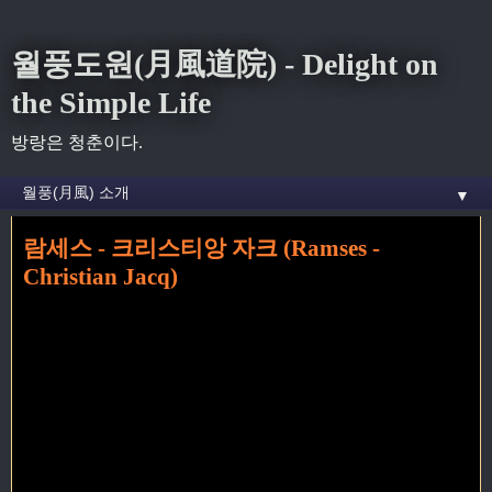
월풍도원(月風道院) - Delight on
the Simple Life
방랑은 청춘이다.
▼
람세스 - 크리스티앙 자크 (Ramses -
홈
» christian jacq 꼬리가 달린 글
Christian Jacq)