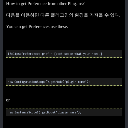
How to get Preference from other Plug-ins?
다음을 이용하면 다른 플러그인의 환경을 가져올 수 있다.
You can get Preferences use these.
IEclipsePreferences pref = [each scope what your need.]
new ConfigurationScope().getNode("plugin name");
or
new InstanceScope().getNode("plugin name");