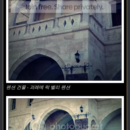
펜션 건물 - 괴레메 락 벨리 펜션