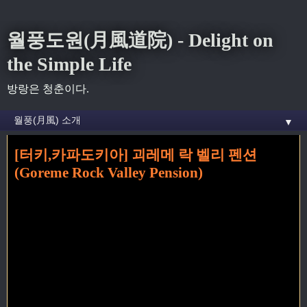
월풍도원(月風道院) - Delight on
the Simple Life
방랑은 청춘이다.
▼
[터키,카파도키아] 괴레메 락 벨리 펜션
홈
» rock valley pension 꼬리가 달린 글
(Goreme Rock Valley Pension)