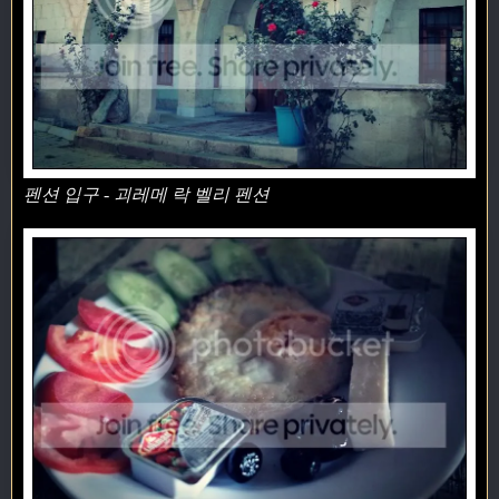
펜션 입구 - 괴레메 락 벨리 펜션