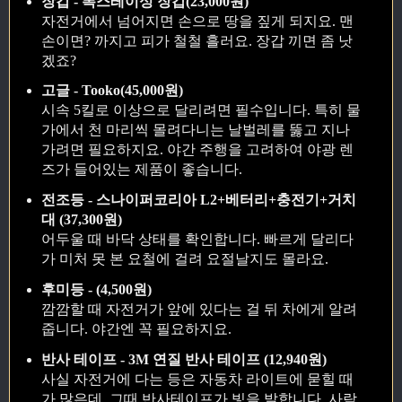
장갑 - 폭스레이싱 장갑(23,000원)
자전거에서 넘어지면 손으로 땅을 짚게 되지요. 맨
손이면? 까지고 피가 철철 흘러요. 장갑 끼면 좀 낫
겠죠?
고글 - Tooko(45,000원)
시속 5킬로 이상으로 달리려면 필수입니다. 특히 물
가에서 천 마리씩 몰려다니는 날벌레를 뚫고 지나
가려면 필요하지요. 야간 주행을 고려하여 야광 렌
즈가 들어있는 제품이 좋습니다.
전조등 - 스나이퍼코리아 L2+베터리+충전기+거치
대 (37,300원)
어두울 때 바닥 상태를 확인합니다. 빠르게 달리다
가 미처 못 본 요철에 걸려 요절날지도 몰라요.
후미등 - (4,500원)
깜깜할 때 자전거가 앞에 있다는 걸 뒤 차에게 알려
줍니다. 야간엔 꼭 필요하지요.
반사 테이프 - 3M 연질 반사 테이프 (12,940원)
사실 자전거에 다는 등은 자동차 라이트에 묻힐 때
가 많은데, 그때 반사테이프가 빛을 발합니다. 사람