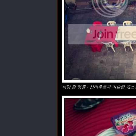
식당 겸 정원 - 산리우르파 아슬란 게스