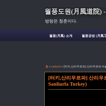
월풍도원(月風道院) - Deli
방랑은 청춘이다.
월풍(月風) 소개
월풍공방 (月風工
홈
»
sanliurfa
»
[터키,산리우르파] 산리우르파 아슬란 게스트
[터키,산리우르파] 산리우르파 
Sanliurfa Turkey)