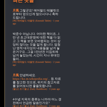
최근 댓글
月風
그렇군요! 에머랄드 테블릿으
로부터 얻으신게 많으시다니 축하
드립니다.
[책] 에메랄드 태블릿 (Emerald Tablet)
·
1 year
ago
박준수
아닙니다. 어마한 책이죠...1
만 년 초고대문명에 대한 책을 다 읽
고 그 책을 보면 오버랩되는 것이 상
당히 많다는 것을 알게 됩니다. 엄청
난 영적 대각성의 내용들을 남겨 놓
은거구요...그걸 1만년전 이집트에
남겨 놓았는데..시간이 지나 유대인
들이...
[책] 에메랄드 태블릿 (Emerald Tablet)
·
2 years
ago
月風
안녕하세요.
https://ko.m.wikipedia.org/...
등 자료
를 참고한 것으로, 위키의 참고자료
를 읽어보시면 좋을듯합니다.
[불교] 초기불교 (Early Buddhism)
·
3 years ago
4수념
지옥의 종류는 니까야 어느 경
전에서 언급된 말씀인가요?
[불교] 초기불교 (Early Buddhism)
·
3 years ago