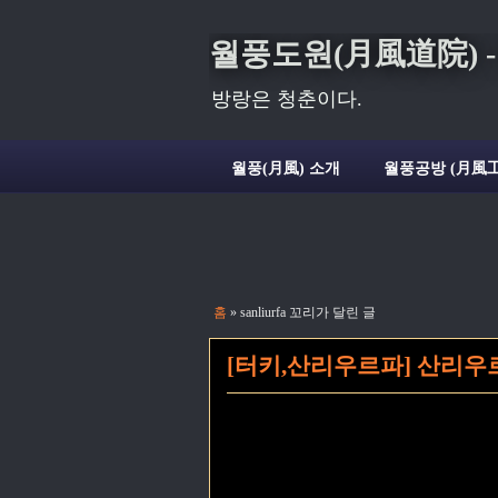
월풍도원(月風道院) - Deli
방랑은 청춘이다.
월풍(月風) 소개
월풍공방 (月風工
홈
» sanliurfa 꼬리가 달린 글
[터키,산리우르파] 산리우르파 발릭