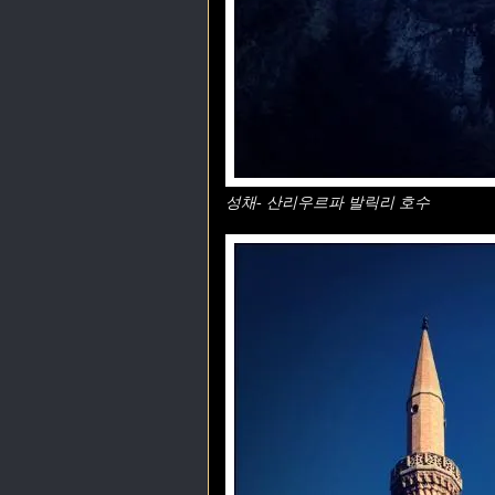
성채- 산리우르파 발릭리 호수