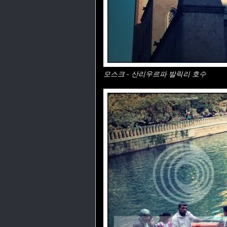
모스크 - 산리우르파 발릭리 호수