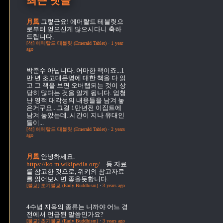
최근 댓글
月風
그렇군요! 에머랄드 테블릿으
로부터 얻으신게 많으시다니 축하
드립니다.
[책] 에메랄드 태블릿 (Emerald Tablet)
·
1 year
ago
박준수
아닙니다. 어마한 책이죠...1
만 년 초고대문명에 대한 책을 다 읽
고 그 책을 보면 오버랩되는 것이 상
당히 많다는 것을 알게 됩니다. 엄청
난 영적 대각성의 내용들을 남겨 놓
은거구요...그걸 1만년전 이집트에
남겨 놓았는데..시간이 지나 유대인
들이...
[책] 에메랄드 태블릿 (Emerald Tablet)
·
2 years
ago
月風
안녕하세요.
https://ko.m.wikipedia.org/...
등 자료
를 참고한 것으로, 위키의 참고자료
를 읽어보시면 좋을듯합니다.
[불교] 초기불교 (Early Buddhism)
·
3 years ago
4수념
지옥의 종류는 니까야 어느 경
전에서 언급된 말씀인가요?
[불교] 초기불교 (Early Buddhism)
·
3 years ago