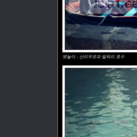
뱃놀이 - 산리우르파 발릭리 호수